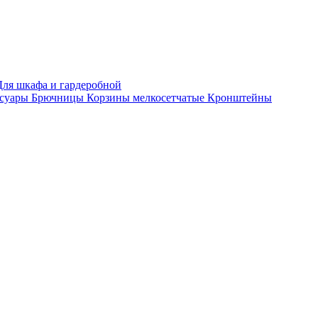
Для шкафа и гардеробной
ссуары
Брючницы
Корзины мелкосетчатые
Кронштейны