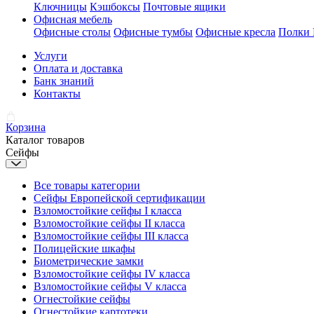
Ключницы
Кэшбоксы
Почтовые ящики
Офисная мебель
Офисные столы
Офисные тумбы
Офисные кресла
Полки
Услуги
Оплата и доставка
Банк знаний
Контакты
Корзина
Каталог товаров
Сейфы
Все товары категории
Сейфы Европейской сертификации
Взломостойкие сейфы I класса
Взломостойкие сейфы II класса
Взломостойкие сейфы III класса
Полицейские шкафы
Биометрические замки
Взломостойкие сейфы IV класса
Взломостойкие сейфы V класса
Огнестойкие сейфы
Огнестойкие картотеки