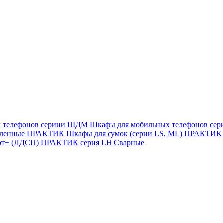
х телефонов сериии ШДМ
Шкафы для мобильных телефонов с
иленные
ПРАКТИК Шкафы для сумок (серии LS, ML)
ПРАКТИК c
рт+ (ЛДСП)
ПРАКТИК серия LH Сварные