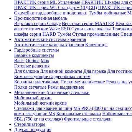
ПРАКТИК серия ML Усиленные
ПРАКТИК Шкафы для су
ПРАКТИК серия WL Стандарт+ (ЛДСП)
ПРАКТИК серия
Скамейки гардеробные и подставки
Тумбы мобильные
М
Производственная мебель
Верстаки серии Garage
Верстаки серии MASTER
Верста
антистатические Wave ESD
Cушильные шкафы
Тележки 
шкафы серии HARD
Тумбы
Стулья промышленные
Cпец
Автоматические системы хранения
Автоматические камеры хранения
Ключницы
Гардеробные системы
Базовые комплекты
Basic
Optima
Max
Готовые решения
Для балкона
Для ванной комнаты
Для гаража
Для гостин
Комплектующие гардеробных систем
Корзины пластиковые
Полки металлические
Рельсы несу
Полки сетчатые
Рамы выдвижные
Металлические (полочные) стеллажи
Мобильный архив
Мобильный легкий архив
Стеллажи для хранения шин
MS PRO (3000 кг на секцию
комплектующие MS
Консольные стеллажи
Набивные сте
SBL (750 кг на стеллаж)
Фронтальные стеллажи
Стерилизаторы
Другая продукция