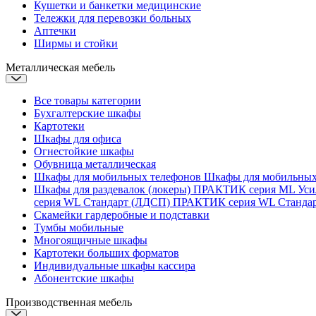
Кушетки и банкетки медицинские
Тележки для перевозки больных
Аптечки
Ширмы и стойки
Металлическая мебель
Все товары категории
Бухгалтерские шкафы
Картотеки
Шкафы для офиса
Огнестойкие шкафы
Обувница металлическая
Шкафы для мобильных телефонов
Шкафы для мобильны
Шкафы для раздевалок (локеры)
ПРАКТИК серия ML Ус
серия WL Стандарт (ЛДСП)
ПРАКТИК серия WL Станда
Скамейки гардеробные и подставки
Тумбы мобильные
Многоящичные шкафы
Картотеки больших форматов
Индивидуальные шкафы кассира
Абонентские шкафы
Производственная мебель