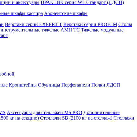
ции и аксессуары
ПРАКТИК серия WL Стандарт (ЛДСП)
ьные шкафы кассира
Абонентские шкафы
ан
Верстаки серии EXPERT T
Верстаки серии PROFI M
Столы
инструментальные тяжелые AMH TC
Тяжелые модульные
таря
еробной
атые
Кронштейны
Обувницы
Перфопанели
Полки ЛДСП
 MS
Аксессуары для стеллажей MS PRO
Дополнительные
500 кг на секцию)
Стеллажи SB (2100 кг на стеллаж)
Стеллажи