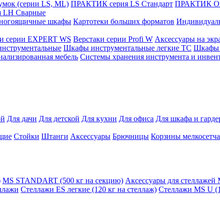
мок (серии LS, ML)
ПРАКТИК cерия LS Стандарт
ПРАКТИК Оп
 LH Сварные
ногоящичные шкафы
Картотеки больших форматов
Индивидуал
ки серии EXPERT WS
Верстаки серии Profi W
Аксессуары на экр
инструментальные
Шкафы инструментальные легкие ТС
Шкафы 
иализированная мебель
Системы хранения инструмента и инвен
ой
Для дачи
Для детской
Для кухни
Для офиса
Для шкафа и гард
щие
Стойки
Штанги
Аксессуары
Брючницы
Корзины мелкосетч
)
MS STANDART (500 кг на секцию)
Аксессуары для стеллажей
ллажи
Стеллажи ES легкие (120 кг на стеллаж)
Стеллажи MS U (1