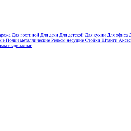
аража
Для гостиной
Для дачи
Для детской
Для кухни
Для офиса
вые
Полки металлические
Рельсы несущие
Стойки
Штанги
Аксе
амы выдвижные