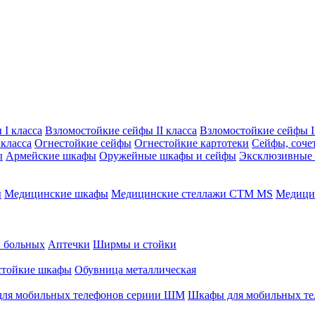
I класса
Взломостойкие сейфы II класса
Взломостойкие сейфы II
класса
Огнестойкие сейфы
Огнестойкие картотеки
Сейфы, соче
ы
Армейские шкафы
Оружейные шкафы и сейфы
Эксклюзивные
ы
Медицинские шкафы
Медицинские стеллажи CTM MS
Медицин
и больных
Аптечки
Ширмы и стойки
стойкие шкафы
Обувница металлическая
ля мобильных телефонов сериии ШМ
Шкафы для мобильных т