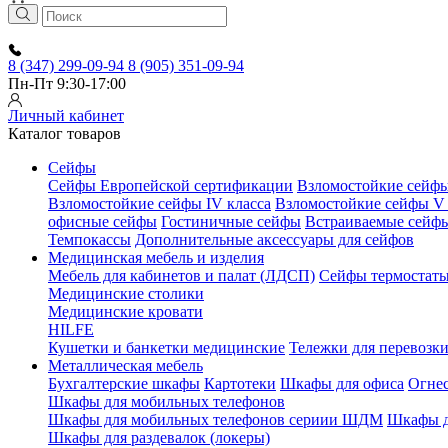
8 (347) 299-09-94
8 (905) 351-09-94
Пн-Пт 9:30-17:00
Личный кабинет
Каталог товаров
Сейфы
Сейфы Европейской сертификации
Взломостойкие сейфы 
Взломостойкие сейфы IV класса
Взломостойкие сейфы V 
офисные сейфы
Гостиничные сейфы
Встраиваемые сейф
Темпокассы
Дополнительные аксессуары для сейфов
Медицинская мебель и изделия
Мебель для кабинетов и палат (ЛДСП)
Сейфы термостат
Медицинские столики
Медицинские кровати
HILFE
Кушетки и банкетки медицинские
Тележки для перевозк
Металлическая мебель
Бухгалтерские шкафы
Картотеки
Шкафы для офиса
Огне
Шкафы для мобильных телефонов
Шкафы для мобильных телефонов сериии ШДМ
Шкафы д
Шкафы для раздевалок (локеры)