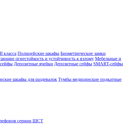
I класса
Полицейские шкафы
Биометрические замки
тающие огнестойкость и устойчивость к взлому
Мебельные и
 сейфы
Депозитные ячейки
Депозитные сейфы
SMART-сейфы
ские шкафы для раздевалок
Тумбы медицинские подкатные
елефонов сериии ШСТ