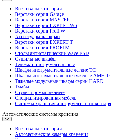
Все товары категории
Верстаки серии Garage
Верстаки серии MASTER
Верстаки серии EXPERT WS
Верстаки серии Profi W
Аксессуары на экран
Верстаки серии EXPERT T
Верстаки серии PROFI M
Столы антистатические Wave ESD
Cушильные шкафы
Тележки инструментальные
Шкафы инструментальные легкие ТС
Шкафы инструментальные тяжелые AMH TC
Тяжелые модульные шкафы серии HARD
Тумбы
Стулья промышленные
Cпециализированная мебель
Системы хранения инструмента и инвентаря
Автоматические системы хранения
Все товары категории
Автоматические камеры хранения