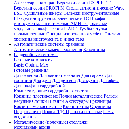
Аксессуары на экран
Верстаки серии EXPERT T
Верстаки серии PROFI M
Столы антистатические Wave
ESD
Cушильные шкафы
Тележки инструментальные
Шкафы инструментальные легкие ТС
Шкафы
инструментальные тяжелые AMH TC
Тяжелые
модульные шкафы серии HARD
Тумбы
Стулья
промышленные
Cпециализированная мебель
Системы
хранения инструмента и инвентаря
Автоматические системы хранения
Автоматические камеры хранения
Ключницы
Гардеробные системы
Базовые комплекты
Basic
Optima
Max
Готовые решения
Для балкона
Для ванной комнаты
Для гаража
Для
гостиной
Для дачи
Для детской
Для кухни
Для офиса
Для шкафа и гардеробной
Комплектующие гардеробных систем
Корзины пластиковые
Полки металлические
Рельсы
несущие
Стойки
Штанги
Аксессуары
Брючницы
Корзины мелкосетчатые
Кронштейны
Обувницы
Перфопанели
Полки ЛДСП
Полки сетчатые
Рамы
выдвижные
Металлические (полочные) стеллажи
Мобильный архив