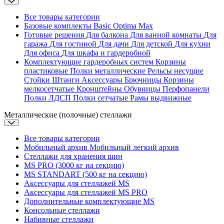
Все товары категории
Базовые комплекты
Basic
Optima
Max
Готовые решения
Для балкона
Для ванной комнаты
Для
гаража
Для гостиной
Для дачи
Для детской
Для кухни
Для офиса
Для шкафа и гардеробной
Комплектующие гардеробных систем
Корзины
пластиковые
Полки металлические
Рельсы несущие
Стойки
Штанги
Аксессуары
Брючницы
Корзины
мелкосетчатые
Кронштейны
Обувницы
Перфопанели
Полки ЛДСП
Полки сетчатые
Рамы выдвижные
Металлические (полочные) стеллажи
Все товары категории
Мобильный архив
Мобильный легкий архив
Стеллажи для хранения шин
MS PRO (3000 кг на секцию)
MS STANDART (500 кг на секцию)
Аксессуары для стеллажей MS
Аксессуары для стеллажей MS PRO
Дополнительные комплектующие MS
Консольные стеллажи
Набивные стеллажи