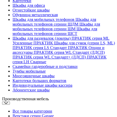
Картотеки
Шкафы для офиса
Огнестойкие шкафы
Обувница металлическая
Шкафы для мобильных телефонов
Шкафы для
мобильных телефонов сериии ШДМ
Шкафы для
мобильных телефонов сериии ШМ
Шкафы для
мобильных телефонов сериии ШСТ
Шкафы для раздевалок (локеры)
ПРАКТИК серия ML
Усиленные
ПРАКТИК Шкафы для сумок (серии LS, ML)
ПРАКТИК cерия LS Стандарт
ПРАКТИК Опции и
аксессуары
ПРАКТИК серия WL Стандарт (ЛДСП)
ПРАКТИК серия WL Стандарт+ (ЛДСП)
ПРАКТИК
серия LH Сварные
Скамейки гардеробные и подставки
Тумбы мобильные
Многоящичные шкафы
Картотеки больших форматов
Индивидуальные шкафы кассира
Абонентские шкафы
Производственная мебель
Все товары категории
Верстаки серии Garage