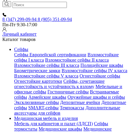
8 (347) 299-09-94
8 (905) 351-09-94
Пн-Пт 9:30-17:00
Личный кабинет
Каталог товаров
Сейфы
Сейфы Европейской сертификации
Взломостойкие
сейфы I класса
Взломостойкие сейфы II класса
Взломостойкие сейфы III класса
Полицейские шкафы
Биометрические замки
Взломостойкие сейфы IV класса
Взломостойкие сейфы V класса
Огнестойкие сейфы
Огнестойкие картотеки
Сейфы, сочетающие
огнестойкость и устойчивость к взлому
Мебельные и
офисные сейфы
Гостиничные сейфы
Встраиваемые
сейфы
Армейские шкафы
Оружейные шкафы и сейфы
Эксклюзивные сейфы
Депозитные ячейки
Депозитные
сейфы
SMART-сейфы
Темпокассы
Дополнительные
аксессуары для сейфов
Медицинская мебель и изделия
Мебель для кабинетов и палат (ЛДСП)
Сейфы
термостаты
Медицинские шкафы
Медицинские