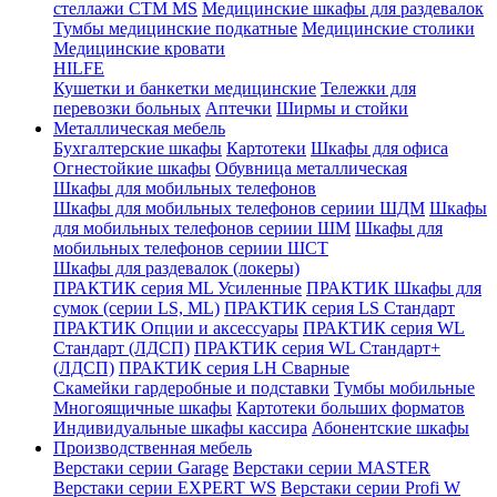
стеллажи CTM MS
Медицинские шкафы для раздевалок
Тумбы медицинские подкатные
Медицинские столики
Медицинские кровати
HILFE
Кушетки и банкетки медицинские
Тележки для
перевозки больных
Аптечки
Ширмы и стойки
Металлическая мебель
Бухгалтерские шкафы
Картотеки
Шкафы для офиса
Огнестойкие шкафы
Обувница металлическая
Шкафы для мобильных телефонов
Шкафы для мобильных телефонов сериии ШДМ
Шкафы
для мобильных телефонов сериии ШМ
Шкафы для
мобильных телефонов сериии ШСТ
Шкафы для раздевалок (локеры)
ПРАКТИК серия ML Усиленные
ПРАКТИК Шкафы для
сумок (серии LS, ML)
ПРАКТИК cерия LS Стандарт
ПРАКТИК Опции и аксессуары
ПРАКТИК серия WL
Стандарт (ЛДСП)
ПРАКТИК серия WL Стандарт+
(ЛДСП)
ПРАКТИК серия LH Сварные
Скамейки гардеробные и подставки
Тумбы мобильные
Многоящичные шкафы
Картотеки больших форматов
Индивидуальные шкафы кассира
Абонентские шкафы
Производственная мебель
Верстаки серии Garage
Верстаки серии MASTER
Верстаки серии EXPERT WS
Верстаки серии Profi W