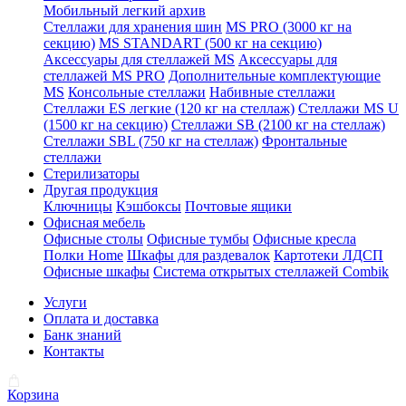
Мобильный легкий архив
Стеллажи для хранения шин
MS PRO (3000 кг на
секцию)
MS STANDART (500 кг на секцию)
Аксессуары для стеллажей MS
Аксессуары для
стеллажей MS PRO
Дополнительные комплектующие
MS
Консольные стеллажи
Набивные стеллажи
Стеллажи ES легкие (120 кг на стеллаж)
Стеллажи MS U
(1500 кг на секцию)
Стеллажи SB (2100 кг на стеллаж)
Стеллажи SBL (750 кг на стеллаж)
Фронтальные
стеллажи
Стерилизаторы
Другая продукция
Ключницы
Кэшбоксы
Почтовые ящики
Офисная мебель
Офисные столы
Офисные тумбы
Офисные кресла
Полки Home
Шкафы для раздевалок
Картотеки ЛДСП
Офисные шкафы
Система открытых стеллажей Combik
Услуги
Оплата и доставка
Банк знаний
Контакты
Корзина