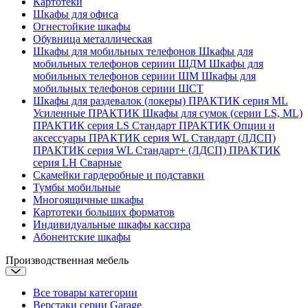
Картотеки
Шкафы для офиса
Огнестойкие шкафы
Обувница металлическая
Шкафы для мобильных телефонов
Шкафы для
мобильных телефонов сериии ШДМ
Шкафы для
мобильных телефонов сериии ШМ
Шкафы для
мобильных телефонов сериии ШСТ
Шкафы для раздевалок (локеры)
ПРАКТИК серия ML
Усиленные
ПРАКТИК Шкафы для сумок (серии LS, ML)
ПРАКТИК cерия LS Стандарт
ПРАКТИК Опции и
аксессуары
ПРАКТИК серия WL Стандарт (ЛДСП)
ПРАКТИК серия WL Стандарт+ (ЛДСП)
ПРАКТИК
серия LH Сварные
Скамейки гардеробные и подставки
Тумбы мобильные
Многоящичные шкафы
Картотеки больших форматов
Индивидуальные шкафы кассира
Абонентские шкафы
Производственная мебель
Все товары категории
Верстаки серии Garage