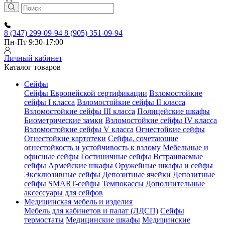
8 (347) 299-09-94
8 (905) 351-09-94
Пн-Пт 9:30-17:00
Личный кабинет
Каталог товаров
Сейфы
Сейфы Европейской сертификации
Взломостойкие
сейфы I класса
Взломостойкие сейфы II класса
Взломостойкие сейфы III класса
Полицейские шкафы
Биометрические замки
Взломостойкие сейфы IV класса
Взломостойкие сейфы V класса
Огнестойкие сейфы
Огнестойкие картотеки
Сейфы, сочетающие
огнестойкость и устойчивость к взлому
Мебельные и
офисные сейфы
Гостиничные сейфы
Встраиваемые
сейфы
Армейские шкафы
Оружейные шкафы и сейфы
Эксклюзивные сейфы
Депозитные ячейки
Депозитные
сейфы
SMART-сейфы
Темпокассы
Дополнительные
аксессуары для сейфов
Медицинская мебель и изделия
Мебель для кабинетов и палат (ЛДСП)
Сейфы
термостаты
Медицинские шкафы
Медицинские