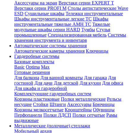
Аксессуары на экран
Верстаки серии EXPERT T
Верстаки серии PROFI M
Столы антистатические Wave
ESD
Cушильные шкафы
Тележки инструментальные
Шкафы инструментальные легкие ТС
Шкафы
инструментальные тяжелые AMH TC
Тяжелые
модульные шкафы серии HARD
Тумбы
Стулья
промышленные
Cпециализированная мебель
Системы
хранения инструмента и инвентаря
Автоматические системы хранения
Автоматические камеры хранения
Ключницы
Гардеробные системы
Базовые комплекты
Basic
Optima
Max
Готовые решения
Для балкона
Для ванной комнаты
Для гаража
Для
гостиной
Для дачи
Для детской
Для кухни
Для офиса
Для шкафа и гардеробной
Комплектующие гардеробных систем
Корзины пластиковые
Полки металлические
Рельсы
несущие
Стойки
Штанги
Аксессуары
Брючницы
Корзины мелкосетчатые
Кронштейны
Обувницы
Перфопанели
Полки ЛДСП
Полки сетчатые
Рамы
выдвижные
Металлические (полочные) стеллажи
Мобильный архив