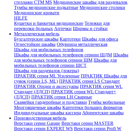
стеллажи CTM MS
Медицинские шкафы для раздевалок
Тумбы медицинские подкатные
Медицинские столики
Медицинские кровати
HILFE
Кушетки и банкетки медицинские
Тележки для
перевозки больных
Аптечки
Ширмы и стойки
Металлическая мебель
Бухгалтерские шкафы
Картотеки
Шкафы для офиса
Огнестойкие шкафы
Обувница металлическая
Шкафы для мобильных телефонов
Шкафы для мобильных телефонов сериии ШДМ
Шкафы
для мобильных телефонов сериии ШМ
Шкафы для
мобильных телефонов сериии ШСТ
Шкафы для раздевалок (локеры)
ПРАКТИК серия ML Усиленные
ПРАКТИК Шкафы для
сумок (серии LS, ML)
ПРАКТИК cерия LS Стандарт
ПРАКТИК Опции и аксессуары
ПРАКТИК серия WL
Стандарт (ЛДСП)
ПРАКТИК серия WL Стандарт+
(ЛДСП)
ПРАКТИК серия LH Сварные
Скамейки гардеробные и подставки
Тумбы мобильные
Многоящичные шкафы
Картотеки больших форматов
Индивидуальные шкафы кассира
Абонентские шкафы
Производственная мебель
Верстаки серии Garage
Верстаки серии MASTER
Верстаки серии EXPERT WS
Верстаки серии Profi W