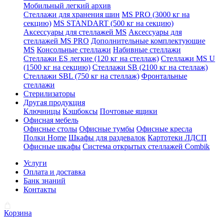
Мобильный легкий архив
Стеллажи для хранения шин
MS PRO (3000 кг на
секцию)
MS STANDART (500 кг на секцию)
Аксессуары для стеллажей MS
Аксессуары для
стеллажей MS PRO
Дополнительные комплектующие
MS
Консольные стеллажи
Набивные стеллажи
Стеллажи ES легкие (120 кг на стеллаж)
Стеллажи MS U
(1500 кг на секцию)
Стеллажи SB (2100 кг на стеллаж)
Стеллажи SBL (750 кг на стеллаж)
Фронтальные
стеллажи
Стерилизаторы
Другая продукция
Ключницы
Кэшбоксы
Почтовые ящики
Офисная мебель
Офисные столы
Офисные тумбы
Офисные кресла
Полки Home
Шкафы для раздевалок
Картотеки ЛДСП
Офисные шкафы
Система открытых стеллажей Combik
Услуги
Оплата и доставка
Банк знаний
Контакты
Корзина