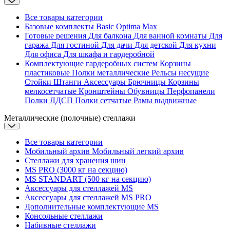
Все товары категории
Базовые комплекты
Basic
Optima
Max
Готовые решения
Для балкона
Для ванной комнаты
Для
гаража
Для гостиной
Для дачи
Для детской
Для кухни
Для офиса
Для шкафа и гардеробной
Комплектующие гардеробных систем
Корзины
пластиковые
Полки металлические
Рельсы несущие
Стойки
Штанги
Аксессуары
Брючницы
Корзины
мелкосетчатые
Кронштейны
Обувницы
Перфопанели
Полки ЛДСП
Полки сетчатые
Рамы выдвижные
Металлические (полочные) стеллажи
Все товары категории
Мобильный архив
Мобильный легкий архив
Стеллажи для хранения шин
MS PRO (3000 кг на секцию)
MS STANDART (500 кг на секцию)
Аксессуары для стеллажей MS
Аксессуары для стеллажей MS PRO
Дополнительные комплектующие MS
Консольные стеллажи
Набивные стеллажи