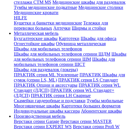
стеллажи CTM MS
Медицинские шкафы для раздевалок
Тумбы медицинские подкатные
Медицинские столики
Медицинские кровати
HILFE
Кушетки и банкетки медицинские
Тележки для
перевозки больных
Аптечки
Ширмы и стойки
Металлическая мебель
Бухгалтерские шкафы
Картотеки
Шкафы для офиса
Огнестойкие шкафы
Обувница металлическая
Шкафы для мобильных телефонов
Шкафы для мобильных телефонов сериии ШДМ
Шкафы
для мобильных телефонов сериии ШМ
Шкафы для
мобильных телефонов сериии ШСТ
Шкафы для раздевалок (локеры)
ПРАКТИК серия ML Усиленные
ПРАКТИК Шкафы для
сумок (серии LS, ML)
ПРАКТИК cерия LS Стандарт
ПРАКТИК Опции и аксессуары
ПРАКТИК серия WL
Стандарт (ЛДСП)
ПРАКТИК серия WL Стандарт+
(ЛДСП)
ПРАКТИК серия LH Сварные
Скамейки гардеробные и подставки
Тумбы мобильные
Многоящичные шкафы
Картотеки больших форматов
Индивидуальные шкафы кассира
Абонентские шкафы
Производственная мебель
Верстаки серии Garage
Верстаки серии MASTER
Верстаки серии EXPERT WS
Верстаки серии Profi W