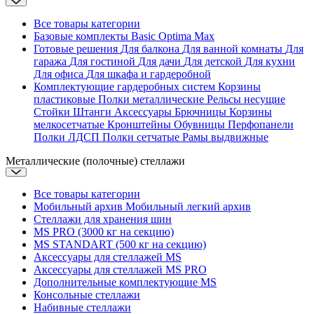
Все товары категории
Базовые комплекты
Basic
Optima
Max
Готовые решения
Для балкона
Для ванной комнаты
Для
гаража
Для гостиной
Для дачи
Для детской
Для кухни
Для офиса
Для шкафа и гардеробной
Комплектующие гардеробных систем
Корзины
пластиковые
Полки металлические
Рельсы несущие
Стойки
Штанги
Аксессуары
Брючницы
Корзины
мелкосетчатые
Кронштейны
Обувницы
Перфопанели
Полки ЛДСП
Полки сетчатые
Рамы выдвижные
Металлические (полочные) стеллажи
Все товары категории
Мобильный архив
Мобильный легкий архив
Стеллажи для хранения шин
MS PRO (3000 кг на секцию)
MS STANDART (500 кг на секцию)
Аксессуары для стеллажей MS
Аксессуары для стеллажей MS PRO
Дополнительные комплектующие MS
Консольные стеллажи
Набивные стеллажи