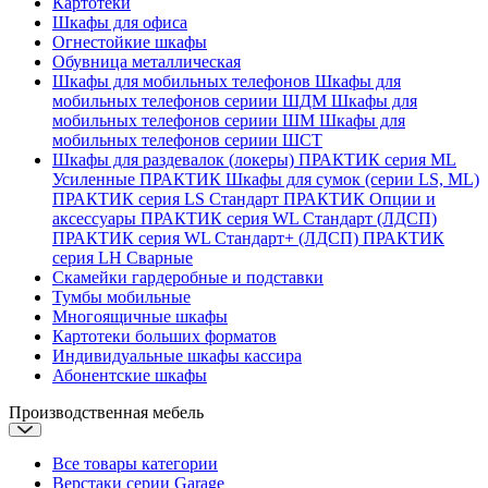
Картотеки
Шкафы для офиса
Огнестойкие шкафы
Обувница металлическая
Шкафы для мобильных телефонов
Шкафы для
мобильных телефонов сериии ШДМ
Шкафы для
мобильных телефонов сериии ШМ
Шкафы для
мобильных телефонов сериии ШСТ
Шкафы для раздевалок (локеры)
ПРАКТИК серия ML
Усиленные
ПРАКТИК Шкафы для сумок (серии LS, ML)
ПРАКТИК cерия LS Стандарт
ПРАКТИК Опции и
аксессуары
ПРАКТИК серия WL Стандарт (ЛДСП)
ПРАКТИК серия WL Стандарт+ (ЛДСП)
ПРАКТИК
серия LH Сварные
Скамейки гардеробные и подставки
Тумбы мобильные
Многоящичные шкафы
Картотеки больших форматов
Индивидуальные шкафы кассира
Абонентские шкафы
Производственная мебель
Все товары категории
Верстаки серии Garage