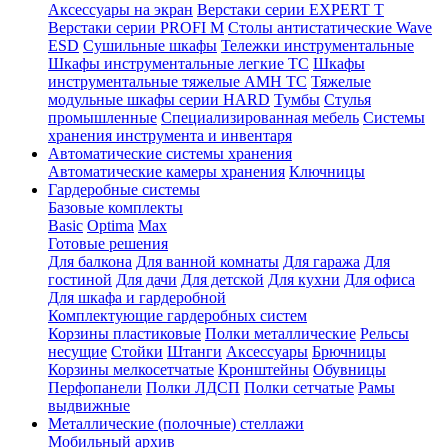
Аксессуары на экран
Верстаки серии EXPERT T
Верстаки серии PROFI M
Столы антистатические Wave
ESD
Cушильные шкафы
Тележки инструментальные
Шкафы инструментальные легкие ТС
Шкафы
инструментальные тяжелые AMH TC
Тяжелые
модульные шкафы серии HARD
Тумбы
Стулья
промышленные
Cпециализированная мебель
Системы
хранения инструмента и инвентаря
Автоматические системы хранения
Автоматические камеры хранения
Ключницы
Гардеробные системы
Базовые комплекты
Basic
Optima
Max
Готовые решения
Для балкона
Для ванной комнаты
Для гаража
Для
гостиной
Для дачи
Для детской
Для кухни
Для офиса
Для шкафа и гардеробной
Комплектующие гардеробных систем
Корзины пластиковые
Полки металлические
Рельсы
несущие
Стойки
Штанги
Аксессуары
Брючницы
Корзины мелкосетчатые
Кронштейны
Обувницы
Перфопанели
Полки ЛДСП
Полки сетчатые
Рамы
выдвижные
Металлические (полочные) стеллажи
Мобильный архив