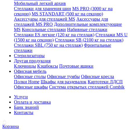
Мобильный легкий архив
Стеллажи для хранения шин
MS PRO (3000 кг на
секцию)
MS STANDART (500 кг на секцию)
Аксессуары для стеллажей MS
Аксессуары для
стеллажей MS PRO
Дополнительные комплектующие
MS
Консольные стеллажи
Набивные стеллажи
Стеллажи ES легкие (120 кг на стеллаж)
Стеллажи MS U
(1500 кг на секцию)
Стеллажи SB (2100 кг на стеллаж)
Стеллажи SBL (750 кг на стеллаж)
Фронтальные
стеллажи
Стерилизаторы
Другая продукция
Ключницы
Кэшбоксы
Почтовые ящики
Офисная мебель
Офисные столы
Офисные тумбы
Офисные кресла
Полки Home
Шкафы для раздевалок
Картотеки ЛДСП
Офисные шкафы
Система открытых стеллажей Combik
Услуги
Оплата и доставка
Банк знаний
Контакты
Корзина