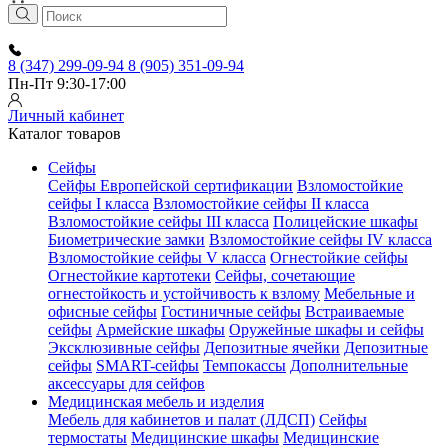
8 (347) 299-09-94
8 (905) 351-09-94
Пн-Пт 9:30-17:00
Личный кабинет
Каталог товаров
Сейфы
Сейфы Европейской сертификации
Взломостойкие
сейфы I класса
Взломостойкие сейфы II класса
Взломостойкие сейфы III класса
Полицейские шкафы
Биометрические замки
Взломостойкие сейфы IV класса
Взломостойкие сейфы V класса
Огнестойкие сейфы
Огнестойкие картотеки
Сейфы, сочетающие
огнестойкость и устойчивость к взлому
Мебельные и
офисные сейфы
Гостиничные сейфы
Встраиваемые
сейфы
Армейские шкафы
Оружейные шкафы и сейфы
Эксклюзивные сейфы
Депозитные ячейки
Депозитные
сейфы
SMART-сейфы
Темпокассы
Дополнительные
аксессуары для сейфов
Медицинская мебель и изделия
Мебель для кабинетов и палат (ЛДСП)
Сейфы
термостаты
Медицинские шкафы
Медицинские