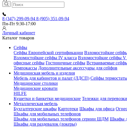
8 (347) 299-09-94
8 (905) 351-09-94
Пн-Пт 9:30-17:00
Личный кабинет
Каталог товаров
Сейфы
Сейфы Европейской сертификации
Взломостойкие сейфы 
Взломостойкие сейфы IV класса
Взломостойкие сейфы V 
офисные сейфы
Гостиничные сейфы
Встраиваемые сейф
Темпокассы
Дополнительные аксессуары для сейфов
Медицинская мебель и изделия
Мебель для кабинетов и палат (ЛДСП)
Сейфы термостат
Медицинские столики
Медицинские кровати
HILFE
Кушетки и банкетки медицинские
Тележки для перевозк
Металлическая мебель
Бухгалтерские шкафы
Картотеки
Шкафы для офиса
Огне
Шкафы для мобильных телефонов
Шкафы для мобильных телефонов сериии ШДМ
Шкафы д
Шкафы для раздевалок (локеры)