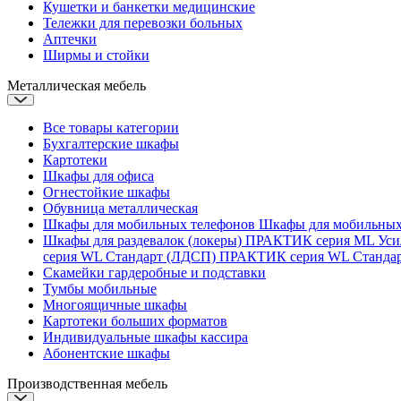
Кушетки и банкетки медицинские
Тележки для перевозки больных
Аптечки
Ширмы и стойки
Металлическая мебель
Все товары категории
Бухгалтерские шкафы
Картотеки
Шкафы для офиса
Огнестойкие шкафы
Обувница металлическая
Шкафы для мобильных телефонов
Шкафы для мобильны
Шкафы для раздевалок (локеры)
ПРАКТИК серия ML Ус
серия WL Стандарт (ЛДСП)
ПРАКТИК серия WL Станда
Скамейки гардеробные и подставки
Тумбы мобильные
Многоящичные шкафы
Картотеки больших форматов
Индивидуальные шкафы кассира
Абонентские шкафы
Производственная мебель