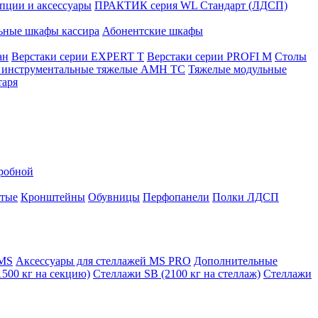
ции и аксессуары
ПРАКТИК серия WL Стандарт (ЛДСП)
ьные шкафы кассира
Абонентские шкафы
ан
Верстаки серии EXPERT T
Верстаки серии PROFI M
Столы
инструментальные тяжелые AMH TC
Тяжелые модульные
таря
еробной
атые
Кронштейны
Обувницы
Перфопанели
Полки ЛДСП
 MS
Аксессуары для стеллажей MS PRO
Дополнительные
500 кг на секцию)
Стеллажи SB (2100 кг на стеллаж)
Стеллажи