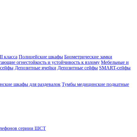
I класса
Полицейские шкафы
Биометрические замки
тающие огнестойкость и устойчивость к взлому
Мебельные и
 сейфы
Депозитные ячейки
Депозитные сейфы
SMART-сейфы
ские шкафы для раздевалок
Тумбы медицинские подкатные
елефонов сериии ШСТ