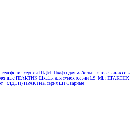
х телефонов сериии ШДМ
Шкафы для мобильных телефонов с
иленные
ПРАКТИК Шкафы для сумок (серии LS, ML)
ПРАКТИК c
рт+ (ЛДСП)
ПРАКТИК серия LH Сварные