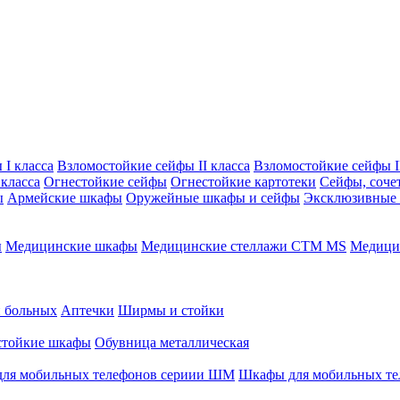
I класса
Взломостойкие сейфы II класса
Взломостойкие сейфы II
класса
Огнестойкие сейфы
Огнестойкие картотеки
Сейфы, соче
ы
Армейские шкафы
Оружейные шкафы и сейфы
Эксклюзивные
ы
Медицинские шкафы
Медицинские стеллажи CTM MS
Медицин
и больных
Аптечки
Ширмы и стойки
стойкие шкафы
Обувница металлическая
ля мобильных телефонов сериии ШМ
Шкафы для мобильных т