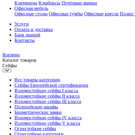
Ключницы
Кэшбоксы
Почтовые ящики
Офисная мебель
Офисные столы
Офисные тумбы
Офисные кресла
Полки
Услуги
Оплата и доставка
Банк знаний
Контакты
Корзина
Каталог товаров
Сейфы
Все товары категории
Сейфы Европейской сертификации
Взломостойкие сейфы I класса
Взломостойкие сейфы II класса
Взломостойкие сейфы III класса
Полицейские шкафы
Биометрические замки
Взломостойкие сейфы IV класса
Взломостойкие сейфы V класса
Огнестойкие сейфы
Огнестойкие картотеки