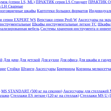
мок (серии LS, ML)
ПРАКТИК cерия LS Стандарт
ПРАКТИК Оп
 LH Сварные
ногоящичные шкафы
Картотеки больших форматов
Индивидуал
ки серии EXPERT WS
Верстаки серии Profi W
Аксессуары на экр
инструментальные
Шкафы инструментальные легкие ТС
Шкафы 
иализированная мебель
Системы хранения инструмента и инвен
ой
Для дачи
Для детской
Для кухни
Для офиса
Для шкафа и гард
щие
Стойки
Штанги
Аксессуары
Брючницы
Корзины мелкосетч
)
MS STANDART (500 кг на секцию)
Аксессуары для стеллажей
ллажи
Стеллажи ES легкие (120 кг на стеллаж)
Стеллажи MS U (1