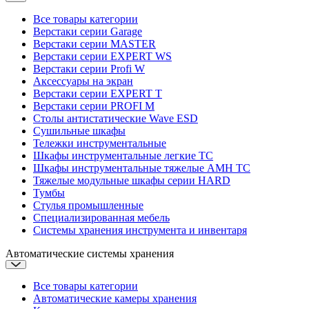
Все товары категории
Верстаки серии Garage
Верстаки серии MASTER
Верстаки серии EXPERT WS
Верстаки серии Profi W
Аксессуары на экран
Верстаки серии EXPERT T
Верстаки серии PROFI M
Столы антистатические Wave ESD
Cушильные шкафы
Тележки инструментальные
Шкафы инструментальные легкие ТС
Шкафы инструментальные тяжелые AMH TC
Тяжелые модульные шкафы серии HARD
Тумбы
Стулья промышленные
Cпециализированная мебель
Системы хранения инструмента и инвентаря
Автоматические системы хранения
Все товары категории
Автоматические камеры хранения