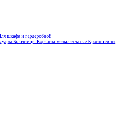
Для шкафа и гардеробной
ссуары
Брючницы
Корзины мелкосетчатые
Кронштейны