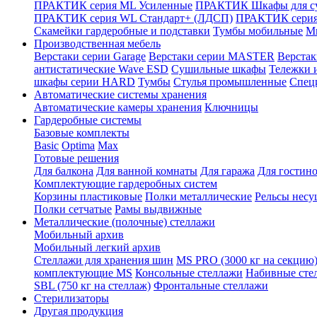
ПРАКТИК серия ML Усиленные
ПРАКТИК Шкафы для су
ПРАКТИК серия WL Стандарт+ (ЛДСП)
ПРАКТИК серия
Скамейки гардеробные и подставки
Тумбы мобильные
М
Производственная мебель
Верстаки серии Garage
Верстаки серии MASTER
Верста
антистатические Wave ESD
Cушильные шкафы
Тележки 
шкафы серии HARD
Тумбы
Стулья промышленные
Cпец
Автоматические системы хранения
Автоматические камеры хранения
Ключницы
Гардеробные системы
Базовые комплекты
Basic
Optima
Max
Готовые решения
Для балкона
Для ванной комнаты
Для гаража
Для гостин
Комплектующие гардеробных систем
Корзины пластиковые
Полки металлические
Рельсы несу
Полки сетчатые
Рамы выдвижные
Металлические (полочные) стеллажи
Мобильный архив
Мобильный легкий архив
Стеллажи для хранения шин
MS PRO (3000 кг на секцию
комплектующие MS
Консольные стеллажи
Набивные сте
SBL (750 кг на стеллаж)
Фронтальные стеллажи
Стерилизаторы
Другая продукция