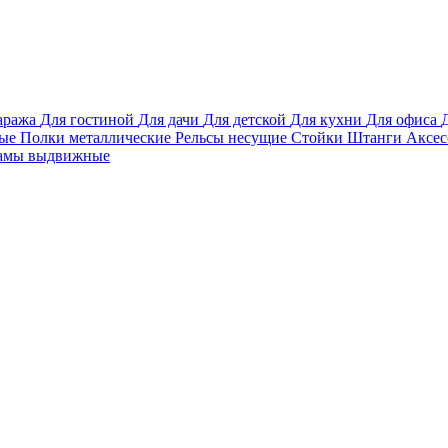
аража
Для гостиной
Для дачи
Для детской
Для кухни
Для офиса
вые
Полки металлические
Рельсы несущие
Стойки
Штанги
Аксе
амы выдвижные