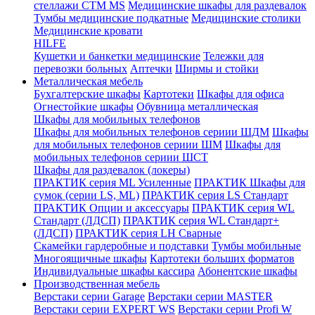
стеллажи CTM MS
Медицинские шкафы для раздевалок
Тумбы медицинские подкатные
Медицинские столики
Медицинские кровати
HILFE
Кушетки и банкетки медицинские
Тележки для
перевозки больных
Аптечки
Ширмы и стойки
Металлическая мебель
Бухгалтерские шкафы
Картотеки
Шкафы для офиса
Огнестойкие шкафы
Обувница металлическая
Шкафы для мобильных телефонов
Шкафы для мобильных телефонов сериии ШДМ
Шкафы
для мобильных телефонов сериии ШМ
Шкафы для
мобильных телефонов сериии ШСТ
Шкафы для раздевалок (локеры)
ПРАКТИК серия ML Усиленные
ПРАКТИК Шкафы для
сумок (серии LS, ML)
ПРАКТИК cерия LS Стандарт
ПРАКТИК Опции и аксессуары
ПРАКТИК серия WL
Стандарт (ЛДСП)
ПРАКТИК серия WL Стандарт+
(ЛДСП)
ПРАКТИК серия LH Сварные
Скамейки гардеробные и подставки
Тумбы мобильные
Многоящичные шкафы
Картотеки больших форматов
Индивидуальные шкафы кассира
Абонентские шкафы
Производственная мебель
Верстаки серии Garage
Верстаки серии MASTER
Верстаки серии EXPERT WS
Верстаки серии Profi W