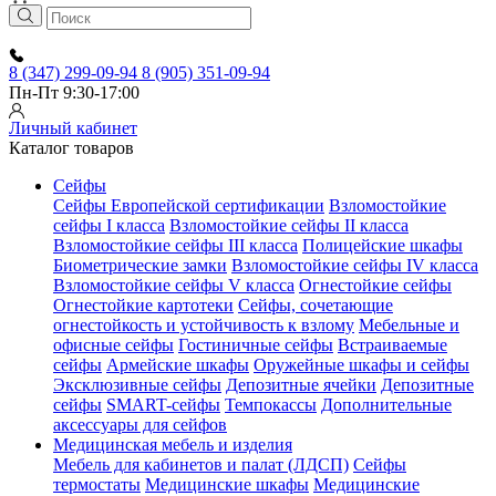
8 (347) 299-09-94
8 (905) 351-09-94
Пн-Пт 9:30-17:00
Личный кабинет
Каталог товаров
Сейфы
Сейфы Европейской сертификации
Взломостойкие
сейфы I класса
Взломостойкие сейфы II класса
Взломостойкие сейфы III класса
Полицейские шкафы
Биометрические замки
Взломостойкие сейфы IV класса
Взломостойкие сейфы V класса
Огнестойкие сейфы
Огнестойкие картотеки
Сейфы, сочетающие
огнестойкость и устойчивость к взлому
Мебельные и
офисные сейфы
Гостиничные сейфы
Встраиваемые
сейфы
Армейские шкафы
Оружейные шкафы и сейфы
Эксклюзивные сейфы
Депозитные ячейки
Депозитные
сейфы
SMART-сейфы
Темпокассы
Дополнительные
аксессуары для сейфов
Медицинская мебель и изделия
Мебель для кабинетов и палат (ЛДСП)
Сейфы
термостаты
Медицинские шкафы
Медицинские