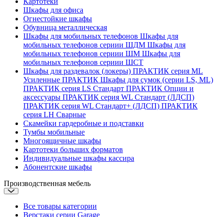
Картотеки
Шкафы для офиса
Огнестойкие шкафы
Обувница металлическая
Шкафы для мобильных телефонов
Шкафы для
мобильных телефонов сериии ШДМ
Шкафы для
мобильных телефонов сериии ШМ
Шкафы для
мобильных телефонов сериии ШСТ
Шкафы для раздевалок (локеры)
ПРАКТИК серия ML
Усиленные
ПРАКТИК Шкафы для сумок (серии LS, ML)
ПРАКТИК cерия LS Стандарт
ПРАКТИК Опции и
аксессуары
ПРАКТИК серия WL Стандарт (ЛДСП)
ПРАКТИК серия WL Стандарт+ (ЛДСП)
ПРАКТИК
серия LH Сварные
Скамейки гардеробные и подставки
Тумбы мобильные
Многоящичные шкафы
Картотеки больших форматов
Индивидуальные шкафы кассира
Абонентские шкафы
Производственная мебель
Все товары категории
Верстаки серии Garage