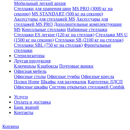
Мобильный легкий архив
Стеллажи для хранения шин
MS PRO (3000 кг на
секцию)
MS STANDART (500 кг на секцию)
Аксессуары для стеллажей MS
Аксессуары для
стеллажей MS PRO
Дополнительные комплектующие
MS
Консольные стеллажи
Набивные стеллажи
Стеллажи ES легкие (120 кг на стеллаж)
Стеллажи MS U
(1500 кг на секцию)
Стеллажи SB (2100 кг на стеллаж)
Стеллажи SBL (750 кг на стеллаж)
Фронтальные
стеллажи
Стерилизаторы
Другая продукция
Ключницы
Кэшбоксы
Почтовые ящики
Офисная мебель
Офисные столы
Офисные тумбы
Офисные кресла
Полки Home
Шкафы для раздевалок
Картотеки ЛДСП
Офисные шкафы
Система открытых стеллажей Combik
Услуги
Оплата и доставка
Банк знаний
Контакты
Корзина