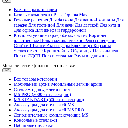
Все товары категории
Базовые комплекты
Basic
Optima
Max
Готовые решения
Для балкона
Для ванной комнаты
Для
гаража
Для гостиной
Для дачи
Для детской
Для кухни
Для офиса
Для шкафа и гардеробной
Комплектующие гардеробных систем
Корзины
пластиковые
Полки металлические
Рельсы несущие
Стойки
Штанги
Аксессуары
Брючницы
Корзины
мелкосетчатые
Кронштейны
Обувницы
Перфопанели
Полки ЛДСП
Полки сетчатые
Рамы выдвижные
Металлические (полочные) стеллажи
Все товары категории
Мобильный архив
Мобильный легкий архив
Стеллажи для хранения шин
MS PRO (3000 кг на секцию)
MS STANDART (500 кг на секцию)
Аксессуары для стеллажей MS
Аксессуары для стеллажей MS PRO
Дополнительные комплектующие MS
Консольные стеллажи
Набивные стеллажи