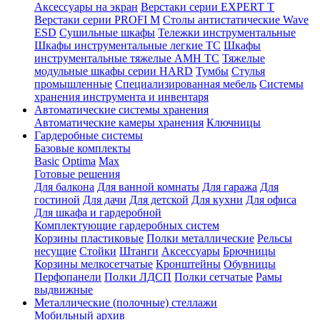
Аксессуары на экран
Верстаки серии EXPERT T
Верстаки серии PROFI M
Столы антистатические Wave
ESD
Cушильные шкафы
Тележки инструментальные
Шкафы инструментальные легкие ТС
Шкафы
инструментальные тяжелые AMH TC
Тяжелые
модульные шкафы серии HARD
Тумбы
Стулья
промышленные
Cпециализированная мебель
Системы
хранения инструмента и инвентаря
Автоматические системы хранения
Автоматические камеры хранения
Ключницы
Гардеробные системы
Базовые комплекты
Basic
Optima
Max
Готовые решения
Для балкона
Для ванной комнаты
Для гаража
Для
гостиной
Для дачи
Для детской
Для кухни
Для офиса
Для шкафа и гардеробной
Комплектующие гардеробных систем
Корзины пластиковые
Полки металлические
Рельсы
несущие
Стойки
Штанги
Аксессуары
Брючницы
Корзины мелкосетчатые
Кронштейны
Обувницы
Перфопанели
Полки ЛДСП
Полки сетчатые
Рамы
выдвижные
Металлические (полочные) стеллажи
Мобильный архив