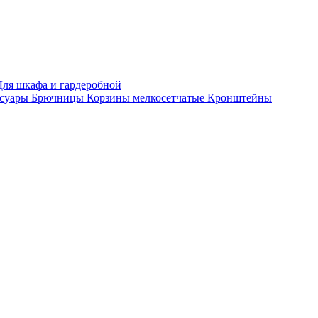
Для шкафа и гардеробной
ссуары
Брючницы
Корзины мелкосетчатые
Кронштейны