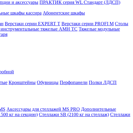
ции и аксессуары
ПРАКТИК серия WL Стандарт (ЛДСП)
ьные шкафы кассира
Абонентские шкафы
ан
Верстаки серии EXPERT T
Верстаки серии PROFI M
Столы
инструментальные тяжелые AMH TC
Тяжелые модульные
таря
еробной
атые
Кронштейны
Обувницы
Перфопанели
Полки ЛДСП
 MS
Аксессуары для стеллажей MS PRO
Дополнительные
500 кг на секцию)
Стеллажи SB (2100 кг на стеллаж)
Стеллажи