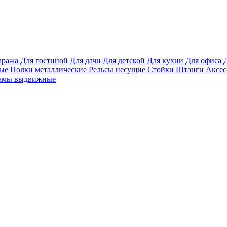
аража
Для гостиной
Для дачи
Для детской
Для кухни
Для офиса
вые
Полки металлические
Рельсы несущие
Стойки
Штанги
Аксе
амы выдвижные