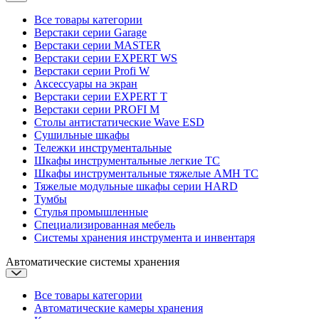
Все товары категории
Верстаки серии Garage
Верстаки серии MASTER
Верстаки серии EXPERT WS
Верстаки серии Profi W
Аксессуары на экран
Верстаки серии EXPERT T
Верстаки серии PROFI M
Столы антистатические Wave ESD
Cушильные шкафы
Тележки инструментальные
Шкафы инструментальные легкие ТС
Шкафы инструментальные тяжелые AMH TC
Тяжелые модульные шкафы серии HARD
Тумбы
Стулья промышленные
Cпециализированная мебель
Системы хранения инструмента и инвентаря
Автоматические системы хранения
Все товары категории
Автоматические камеры хранения