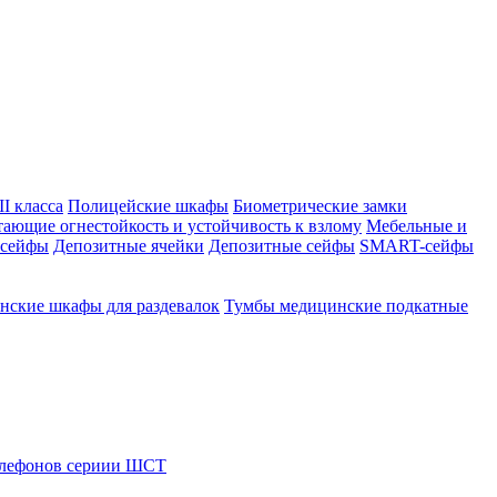
I класса
Полицейские шкафы
Биометрические замки
тающие огнестойкость и устойчивость к взлому
Мебельные и
 сейфы
Депозитные ячейки
Депозитные сейфы
SMART-сейфы
ские шкафы для раздевалок
Тумбы медицинские подкатные
елефонов сериии ШСТ