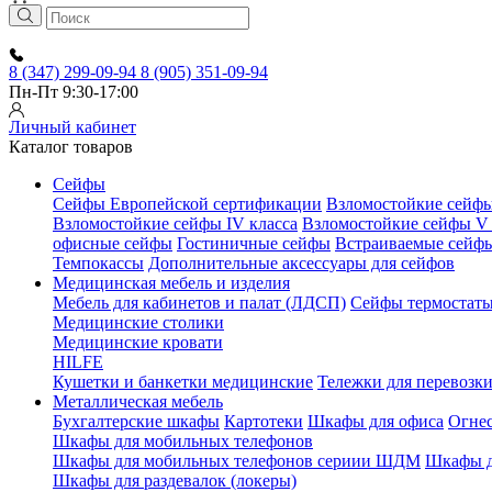
8 (347) 299-09-94
8 (905) 351-09-94
Пн-Пт 9:30-17:00
Личный кабинет
Каталог товаров
Сейфы
Сейфы Европейской сертификации
Взломостойкие сейфы 
Взломостойкие сейфы IV класса
Взломостойкие сейфы V 
офисные сейфы
Гостиничные сейфы
Встраиваемые сейф
Темпокассы
Дополнительные аксессуары для сейфов
Медицинская мебель и изделия
Мебель для кабинетов и палат (ЛДСП)
Сейфы термостат
Медицинские столики
Медицинские кровати
HILFE
Кушетки и банкетки медицинские
Тележки для перевозк
Металлическая мебель
Бухгалтерские шкафы
Картотеки
Шкафы для офиса
Огне
Шкафы для мобильных телефонов
Шкафы для мобильных телефонов сериии ШДМ
Шкафы д
Шкафы для раздевалок (локеры)