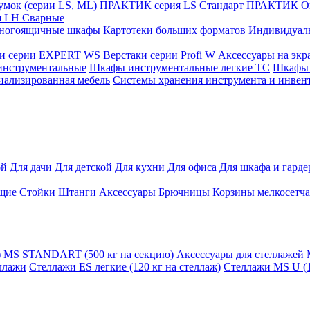
мок (серии LS, ML)
ПРАКТИК cерия LS Стандарт
ПРАКТИК Оп
 LH Сварные
ногоящичные шкафы
Картотеки больших форматов
Индивидуал
ки серии EXPERT WS
Верстаки серии Profi W
Аксессуары на экр
инструментальные
Шкафы инструментальные легкие ТС
Шкафы 
иализированная мебель
Системы хранения инструмента и инвен
ой
Для дачи
Для детской
Для кухни
Для офиса
Для шкафа и гард
щие
Стойки
Штанги
Аксессуары
Брючницы
Корзины мелкосетч
)
MS STANDART (500 кг на секцию)
Аксессуары для стеллажей
ллажи
Стеллажи ES легкие (120 кг на стеллаж)
Стеллажи MS U (1