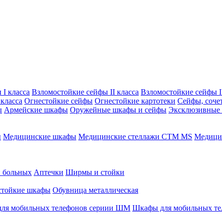
I класса
Взломостойкие сейфы II класса
Взломостойкие сейфы II
класса
Огнестойкие сейфы
Огнестойкие картотеки
Сейфы, соче
ы
Армейские шкафы
Оружейные шкафы и сейфы
Эксклюзивные
ы
Медицинские шкафы
Медицинские стеллажи CTM MS
Медицин
и больных
Аптечки
Ширмы и стойки
стойкие шкафы
Обувница металлическая
ля мобильных телефонов сериии ШМ
Шкафы для мобильных т