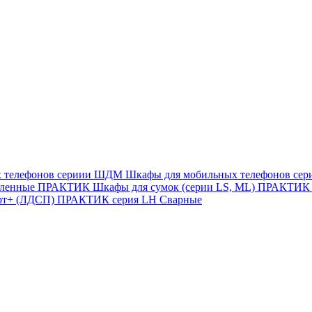
х телефонов сериии ШДМ
Шкафы для мобильных телефонов с
иленные
ПРАКТИК Шкафы для сумок (серии LS, ML)
ПРАКТИК c
рт+ (ЛДСП)
ПРАКТИК серия LH Сварные