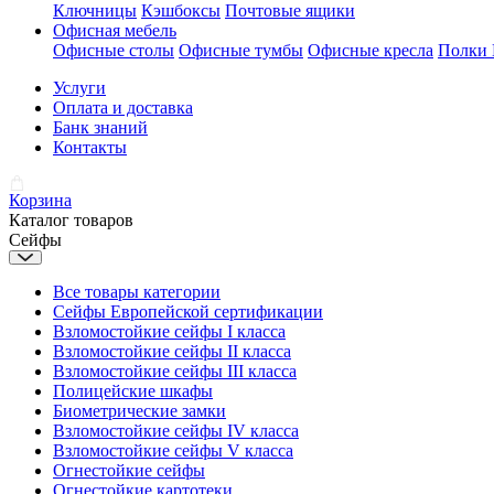
Ключницы
Кэшбоксы
Почтовые ящики
Офисная мебель
Офисные столы
Офисные тумбы
Офисные кресла
Полки
Услуги
Оплата и доставка
Банк знаний
Контакты
Корзина
Каталог товаров
Сейфы
Все товары категории
Сейфы Европейской сертификации
Взломостойкие сейфы I класса
Взломостойкие сейфы II класса
Взломостойкие сейфы III класса
Полицейские шкафы
Биометрические замки
Взломостойкие сейфы IV класса
Взломостойкие сейфы V класса
Огнестойкие сейфы
Огнестойкие картотеки