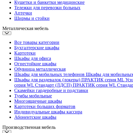
Кушетки и банкетки медицинские
Тележки для перевозки больных
Аптечки
Ширмы и стойки
Металлическая мебель
Все товары категории
Бухгалтерские шкафы
Картотеки
Шкафы для офиса
Огнестойкие шкафы
Обувница металлическая
Шкафы для мобильных телефонов
Шкафы для мобильны
Шкафы для раздевалок (локеры)
ПРАКТИК серия ML Ус
серия WL Стандарт (ЛДСП)
ПРАКТИК серия WL Станда
Скамейки гардеробные и подставки
Тумбы мобильные
Многоящичные шкафы
Картотеки больших форматов
Индивидуальные шкафы кассира
Абонентские шкафы
Производственная мебель