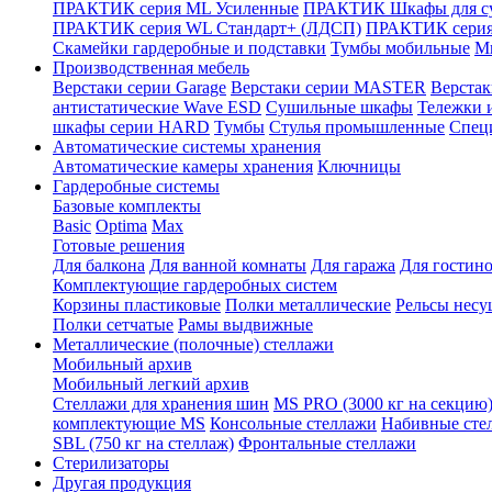
ПРАКТИК серия ML Усиленные
ПРАКТИК Шкафы для су
ПРАКТИК серия WL Стандарт+ (ЛДСП)
ПРАКТИК серия
Скамейки гардеробные и подставки
Тумбы мобильные
М
Производственная мебель
Верстаки серии Garage
Верстаки серии MASTER
Верста
антистатические Wave ESD
Cушильные шкафы
Тележки 
шкафы серии HARD
Тумбы
Стулья промышленные
Cпец
Автоматические системы хранения
Автоматические камеры хранения
Ключницы
Гардеробные системы
Базовые комплекты
Basic
Optima
Max
Готовые решения
Для балкона
Для ванной комнаты
Для гаража
Для гостин
Комплектующие гардеробных систем
Корзины пластиковые
Полки металлические
Рельсы несу
Полки сетчатые
Рамы выдвижные
Металлические (полочные) стеллажи
Мобильный архив
Мобильный легкий архив
Стеллажи для хранения шин
MS PRO (3000 кг на секцию
комплектующие MS
Консольные стеллажи
Набивные сте
SBL (750 кг на стеллаж)
Фронтальные стеллажи
Стерилизаторы
Другая продукция