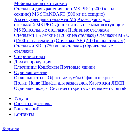
Мобильный легкий архив
Стеллажи для хранения шин
MS PRO (3000 кг на
секцию)
MS STANDART (500 кг на секцию)
Аксессуары для стеллажей MS
Аксессуары для
стеллажей MS PRO
Дополнительные комплектующие
MS
Консольные стеллажи
Набивные стеллажи
Стеллажи ES легкие (120 кг на стеллаж)
Стеллажи MS U
(1500 кг на секцию)
Стеллажи SB (2100 кг на стеллаж)
Стеллажи SBL (750 кг на стеллаж)
Фронтальные
стеллажи
Стерилизаторы
Другая продукция
Ключницы
Кэшбоксы
Почтовые ящики
Офисная мебель
Офисные столы
Офисные тумбы
Офисные кресла
Полки Home
Шкафы для раздевалок
Картотеки ЛДСП
Офисные шкафы
Система открытых стеллажей Combik
Услуги
Оплата и доставка
Банк знаний
Контакты
Корзина