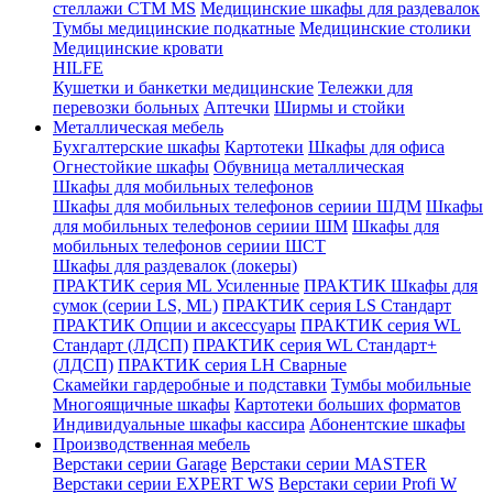
стеллажи CTM MS
Медицинские шкафы для раздевалок
Тумбы медицинские подкатные
Медицинские столики
Медицинские кровати
HILFE
Кушетки и банкетки медицинские
Тележки для
перевозки больных
Аптечки
Ширмы и стойки
Металлическая мебель
Бухгалтерские шкафы
Картотеки
Шкафы для офиса
Огнестойкие шкафы
Обувница металлическая
Шкафы для мобильных телефонов
Шкафы для мобильных телефонов сериии ШДМ
Шкафы
для мобильных телефонов сериии ШМ
Шкафы для
мобильных телефонов сериии ШСТ
Шкафы для раздевалок (локеры)
ПРАКТИК серия ML Усиленные
ПРАКТИК Шкафы для
сумок (серии LS, ML)
ПРАКТИК cерия LS Стандарт
ПРАКТИК Опции и аксессуары
ПРАКТИК серия WL
Стандарт (ЛДСП)
ПРАКТИК серия WL Стандарт+
(ЛДСП)
ПРАКТИК серия LH Сварные
Скамейки гардеробные и подставки
Тумбы мобильные
Многоящичные шкафы
Картотеки больших форматов
Индивидуальные шкафы кассира
Абонентские шкафы
Производственная мебель
Верстаки серии Garage
Верстаки серии MASTER
Верстаки серии EXPERT WS
Верстаки серии Profi W