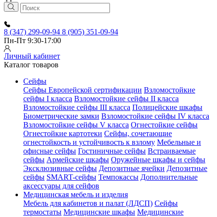
8 (347) 299-09-94
8 (905) 351-09-94
Пн-Пт 9:30-17:00
Личный кабинет
Каталог товаров
Сейфы
Сейфы Европейской сертификации
Взломостойкие
сейфы I класса
Взломостойкие сейфы II класса
Взломостойкие сейфы III класса
Полицейские шкафы
Биометрические замки
Взломостойкие сейфы IV класса
Взломостойкие сейфы V класса
Огнестойкие сейфы
Огнестойкие картотеки
Сейфы, сочетающие
огнестойкость и устойчивость к взлому
Мебельные и
офисные сейфы
Гостиничные сейфы
Встраиваемые
сейфы
Армейские шкафы
Оружейные шкафы и сейфы
Эксклюзивные сейфы
Депозитные ячейки
Депозитные
сейфы
SMART-сейфы
Темпокассы
Дополнительные
аксессуары для сейфов
Медицинская мебель и изделия
Мебель для кабинетов и палат (ЛДСП)
Сейфы
термостаты
Медицинские шкафы
Медицинские