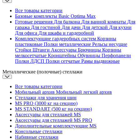
Все товары категории
Базовые комплекты
Basic
Optima
Max
Готовые решения
Для балкона
Для ванной комнаты
Для
гаража
Для гостиной
Для дачи
Для детской
Для кухни
Для офиса
Для шкафа и гардеробной
Комплектующие гардеробных систем
Корзины
пластиковые
Полки металлические
Рельсы несущие
Стойки
Штанги
Аксессуары
Брючницы
Корзины
мелкосетчатые
Кронштейны
Обувницы
Перфопанели
Полки ЛДСП
Полки сетчатые
Рамы выдвижные
Металлические (полочные) стеллажи
Все товары категории
Мобильный архив
Мобильный легкий архив
Стеллажи для хранения шин
MS PRO (3000 кг на секцию)
MS STANDART (500 кг на секцию)
Аксессуары для стеллажей MS
Аксессуары для стеллажей MS PRO
Дополнительные комплектующие MS
Консольные стеллажи
Набивные стеллажи