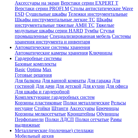
Аксессуары на экран
Верстаки серии EXPERT T
Верстаки серии PROFI M
Столы антистатические Wave
ESD
Cушильные шкафы
Тележки инструментальные
Шкафы инструментальные легкие ТС
Шкафы
инструментальные тяжелые AMH TC
Тяжелые
модульные шкафы серии HARD
Тумбы
Стулья
промышленные
Cпециализированная мебель
Системы
хранения инструмента и инвентаря
Автоматические системы хранения
Автоматические камеры хранения
Ключницы
Гардеробные системы
Базовые комплекты
Basic
Optima
Max
Готовые решения
Для балкона
Для ванной комнаты
Для гаража
Для
гостиной
Для дачи
Для детской
Для кухни
Для офиса
Для шкафа и гардеробной
Комплектующие гардеробных систем
Корзины пластиковые
Полки металлические
Рельсы
несущие
Стойки
Штанги
Аксессуары
Брючницы
Корзины мелкосетчатые
Кронштейны
Обувницы
Перфопанели
Полки ЛДСП
Полки сетчатые
Рамы
выдвижные
Металлические (полочные) стеллажи
Мобильный архив