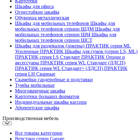
Картотеки
Шкафы для офиса
Огнестойкие шкафы
Обувница металлическая
Шкафы для мобильных телефонов
Шкафы для
мобильных телефонов сериии ШДМ
Шкафы для
мобильных телефонов сериии ШМ
Шкафы для
мобильных телефонов сериии ШСТ
Шкафы для раздевалок (локеры)
ПРАКТИК серия ML
Усиленные
ПРАКТИК Шкафы для сумок (серии LS, ML)
ПРАКТИК cерия LS Стандарт
ПРАКТИК Опции и
аксессуары
ПРАКТИК серия WL Стандарт (ЛДСП)
ПРАКТИК серия WL Стандарт+ (ЛДСП)
ПРАКТИК
серия LH Сварные
Скамейки гардеробные и подставки
Тумбы мобильные
Многоящичные шкафы
Картотеки больших форматов
Индивидуальные шкафы кассира
Абонентские шкафы
Производственная мебель
Все товары категории
Верстаки серии Garage