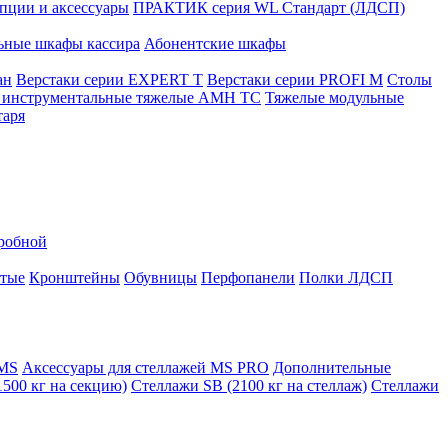
ции и аксессуары
ПРАКТИК серия WL Стандарт (ЛДСП)
ьные шкафы кассира
Абонентские шкафы
ан
Верстаки серии EXPERT T
Верстаки серии PROFI M
Столы
инструментальные тяжелые AMH TC
Тяжелые модульные
таря
еробной
атые
Кронштейны
Обувницы
Перфопанели
Полки ЛДСП
 MS
Аксессуары для стеллажей MS PRO
Дополнительные
500 кг на секцию)
Стеллажи SB (2100 кг на стеллаж)
Стеллажи