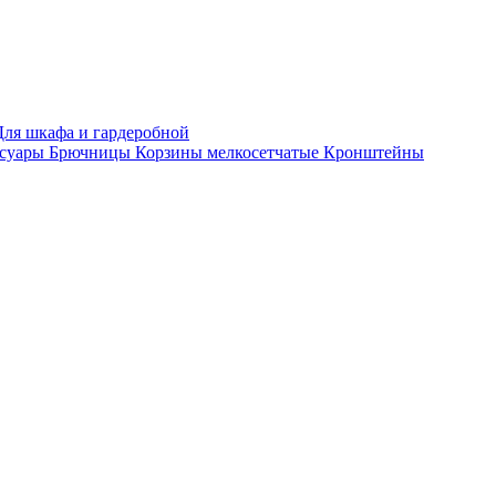
Для шкафа и гардеробной
ссуары
Брючницы
Корзины мелкосетчатые
Кронштейны