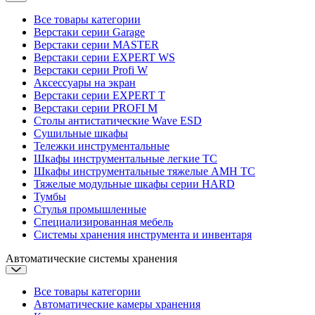
Все товары категории
Верстаки серии Garage
Верстаки серии MASTER
Верстаки серии EXPERT WS
Верстаки серии Profi W
Аксессуары на экран
Верстаки серии EXPERT T
Верстаки серии PROFI M
Столы антистатические Wave ESD
Cушильные шкафы
Тележки инструментальные
Шкафы инструментальные легкие ТС
Шкафы инструментальные тяжелые AMH TC
Тяжелые модульные шкафы серии HARD
Тумбы
Стулья промышленные
Cпециализированная мебель
Системы хранения инструмента и инвентаря
Автоматические системы хранения
Все товары категории
Автоматические камеры хранения