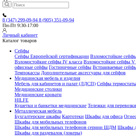
8 (347) 299-09-94
8 (905) 351-09-94
Пн-Пт 9:30-17:00
Личный кабинет
Каталог товаров
Сейфы
Сейфы Европейской сертификации
Взломостойкие сейфы 
Взломостойкие сейфы IV класса
Взломостойкие сейфы V 
офисные сейфы
Гостиничные сейфы
Встраиваемые сейф
Темпокассы
Дополнительные аксессуары для сейфов
Медицинская мебель и изделия
Мебель для кабинетов и палат (ЛДСП)
Сейфы термостат
Медицинские столики
Медицинские кровати
HILFE
Кушетки и банкетки медицинские
Тележки для перевозк
Металлическая мебель
Бухгалтерские шкафы
Картотеки
Шкафы для офиса
Огне
Шкафы для мобильных телефонов
Шкафы для мобильных телефонов сериии ШДМ
Шкафы д
Шкафы для раздевалок (локеры)