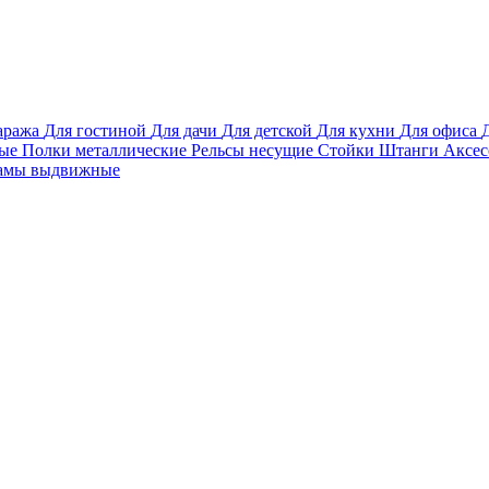
аража
Для гостиной
Для дачи
Для детской
Для кухни
Для офиса
вые
Полки металлические
Рельсы несущие
Стойки
Штанги
Аксе
амы выдвижные