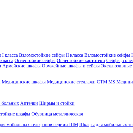
I класса
Взломостойкие сейфы II класса
Взломостойкие сейфы II
класса
Огнестойкие сейфы
Огнестойкие картотеки
Сейфы, соче
ы
Армейские шкафы
Оружейные шкафы и сейфы
Эксклюзивные
ы
Медицинские шкафы
Медицинские стеллажи CTM MS
Медицин
и больных
Аптечки
Ширмы и стойки
стойкие шкафы
Обувница металлическая
ля мобильных телефонов сериии ШМ
Шкафы для мобильных т