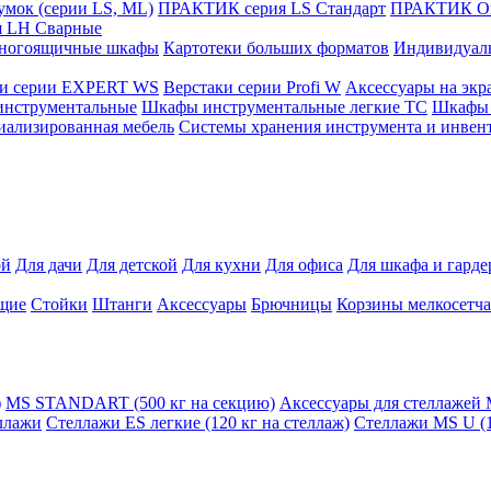
мок (серии LS, ML)
ПРАКТИК cерия LS Стандарт
ПРАКТИК Оп
 LH Сварные
ногоящичные шкафы
Картотеки больших форматов
Индивидуал
ки серии EXPERT WS
Верстаки серии Profi W
Аксессуары на экр
инструментальные
Шкафы инструментальные легкие ТС
Шкафы 
иализированная мебель
Системы хранения инструмента и инвен
ой
Для дачи
Для детской
Для кухни
Для офиса
Для шкафа и гард
щие
Стойки
Штанги
Аксессуары
Брючницы
Корзины мелкосетч
)
MS STANDART (500 кг на секцию)
Аксессуары для стеллажей
ллажи
Стеллажи ES легкие (120 кг на стеллаж)
Стеллажи MS U (1