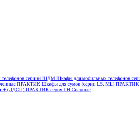
х телефонов сериии ШДМ
Шкафы для мобильных телефонов с
иленные
ПРАКТИК Шкафы для сумок (серии LS, ML)
ПРАКТИК c
рт+ (ЛДСП)
ПРАКТИК серия LH Сварные