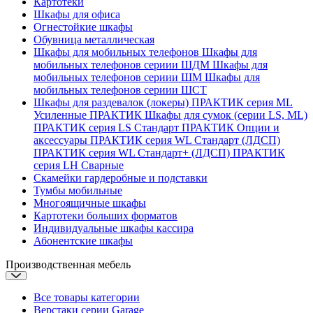
Картотеки
Шкафы для офиса
Огнестойкие шкафы
Обувница металлическая
Шкафы для мобильных телефонов
Шкафы для
мобильных телефонов сериии ШДМ
Шкафы для
мобильных телефонов сериии ШМ
Шкафы для
мобильных телефонов сериии ШСТ
Шкафы для раздевалок (локеры)
ПРАКТИК серия ML
Усиленные
ПРАКТИК Шкафы для сумок (серии LS, ML)
ПРАКТИК cерия LS Стандарт
ПРАКТИК Опции и
аксессуары
ПРАКТИК серия WL Стандарт (ЛДСП)
ПРАКТИК серия WL Стандарт+ (ЛДСП)
ПРАКТИК
серия LH Сварные
Скамейки гардеробные и подставки
Тумбы мобильные
Многоящичные шкафы
Картотеки больших форматов
Индивидуальные шкафы кассира
Абонентские шкафы
Производственная мебель
Все товары категории
Верстаки серии Garage