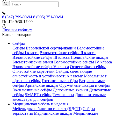
8 (347) 299-09-94
8 (905) 351-09-94
Пн-Пт 9:30-17:00
Личный кабинет
Каталог товаров
Сейфы
Сейфы Европейской сертификации
Взломостойкие
сейфы I класса
Взломостойкие сейфы II класса
Взломостойкие сейфы III класса
Полицейские шкафы
Биометрические замки
Взломостойкие сейфы IV класса
Взломостойкие сейфы V класса
Огнестойкие сейфы
Огнестойкие картотеки
Сейфы, сочетающие
огнестойкость и устойчивость к взлому
Мебельные и
офисные сейфы
Гостиничные сейфы
Встраиваемые
сейфы
Армейские шкафы
Оружейные шкафы и сейфы
Эксклюзивные сейфы
Депозитные ячейки
Депозитные
сейфы
SMART-сейфы
Темпокассы
Дополнительные
аксессуары для сейфов
Медицинская мебель и изделия
Мебель для кабинетов и палат (ЛДСП)
Сейфы
термостаты
Медицинские шкафы
Медицинские