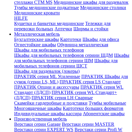
стеллажи CTM MS
Медицинские шкафы для раздевалок
Тумбы медицинские подкатные
Медицинские столики
Медицинские кровати
HILFE
Кушетки и банкетки медицинские
Тележки для
перевозки больных
Аптечки
Ширмы и стойки
Металлическая мебель
Бухгалтерские шкафы
Картотеки
Шкафы для офиса
Огнестойкие шкафы
Обувница металлическая
Шкафы для мобильных телефонов
Шкафы для мобильных телефонов сериии ШДМ
Шкафы
для мобильных телефонов сериии ШМ
Шкафы для
мобильных телефонов сериии ШСТ
Шкафы для раздевалок (локеры)
ПРАКТИК серия ML Усиленные
ПРАКТИК Шкафы для
сумок (серии LS, ML)
ПРАКТИК cерия LS Стандарт
ПРАКТИК Опции и аксессуары
ПРАКТИК серия WL
Стандарт (ЛДСП)
ПРАКТИК серия WL Стандарт+
(ЛДСП)
ПРАКТИК серия LH Сварные
Скамейки гардеробные и подставки
Тумбы мобильные
Многоящичные шкафы
Картотеки больших форматов
Индивидуальные шкафы кассира
Абонентские шкафы
Производственная мебель
Верстаки серии Garage
Верстаки серии MASTER
Верстаки серии EXPERT WS
Верстаки серии Profi W