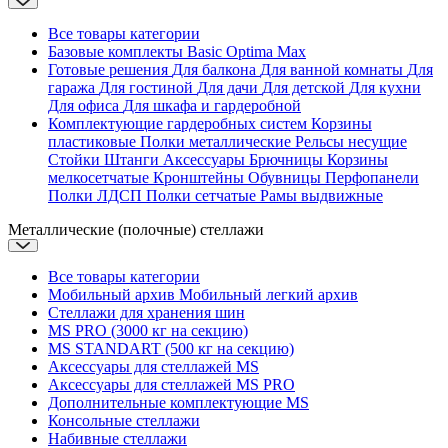
Все товары категории
Базовые комплекты
Basic
Optima
Max
Готовые решения
Для балкона
Для ванной комнаты
Для
гаража
Для гостиной
Для дачи
Для детской
Для кухни
Для офиса
Для шкафа и гардеробной
Комплектующие гардеробных систем
Корзины
пластиковые
Полки металлические
Рельсы несущие
Стойки
Штанги
Аксессуары
Брючницы
Корзины
мелкосетчатые
Кронштейны
Обувницы
Перфопанели
Полки ЛДСП
Полки сетчатые
Рамы выдвижные
Металлические (полочные) стеллажи
Все товары категории
Мобильный архив
Мобильный легкий архив
Стеллажи для хранения шин
MS PRO (3000 кг на секцию)
MS STANDART (500 кг на секцию)
Аксессуары для стеллажей MS
Аксессуары для стеллажей MS PRO
Дополнительные комплектующие MS
Консольные стеллажи
Набивные стеллажи