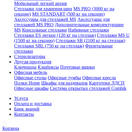
Мобильный легкий архив
Стеллажи для хранения шин
MS PRO (3000 кг на
секцию)
MS STANDART (500 кг на секцию)
Аксессуары для стеллажей MS
Аксессуары для
стеллажей MS PRO
Дополнительные комплектующие
MS
Консольные стеллажи
Набивные стеллажи
Стеллажи ES легкие (120 кг на стеллаж)
Стеллажи MS U
(1500 кг на секцию)
Стеллажи SB (2100 кг на стеллаж)
Стеллажи SBL (750 кг на стеллаж)
Фронтальные
стеллажи
Стерилизаторы
Другая продукция
Ключницы
Кэшбоксы
Почтовые ящики
Офисная мебель
Офисные столы
Офисные тумбы
Офисные кресла
Полки Home
Шкафы для раздевалок
Картотеки ЛДСП
Офисные шкафы
Система открытых стеллажей Combik
Услуги
Оплата и доставка
Банк знаний
Контакты
Корзина