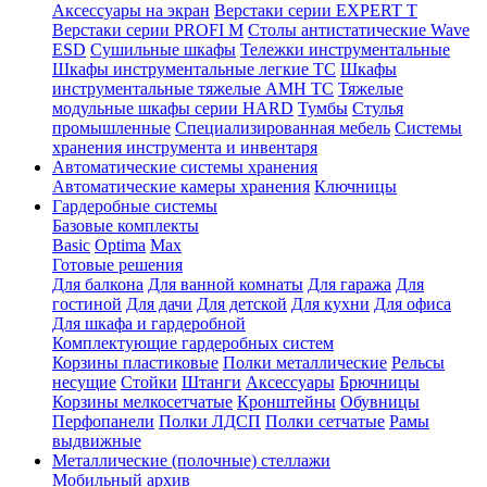
Аксессуары на экран
Верстаки серии EXPERT T
Верстаки серии PROFI M
Столы антистатические Wave
ESD
Cушильные шкафы
Тележки инструментальные
Шкафы инструментальные легкие ТС
Шкафы
инструментальные тяжелые AMH TC
Тяжелые
модульные шкафы серии HARD
Тумбы
Стулья
промышленные
Cпециализированная мебель
Системы
хранения инструмента и инвентаря
Автоматические системы хранения
Автоматические камеры хранения
Ключницы
Гардеробные системы
Базовые комплекты
Basic
Optima
Max
Готовые решения
Для балкона
Для ванной комнаты
Для гаража
Для
гостиной
Для дачи
Для детской
Для кухни
Для офиса
Для шкафа и гардеробной
Комплектующие гардеробных систем
Корзины пластиковые
Полки металлические
Рельсы
несущие
Стойки
Штанги
Аксессуары
Брючницы
Корзины мелкосетчатые
Кронштейны
Обувницы
Перфопанели
Полки ЛДСП
Полки сетчатые
Рамы
выдвижные
Металлические (полочные) стеллажи
Мобильный архив