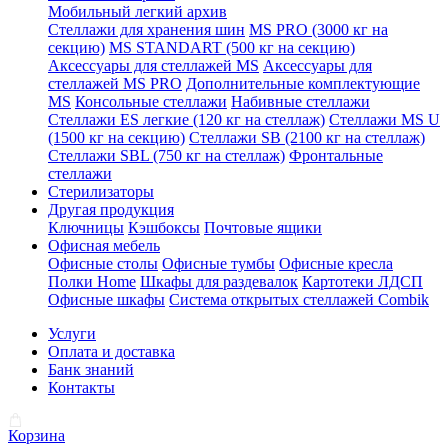
Мобильный легкий архив
Стеллажи для хранения шин
MS PRO (3000 кг на
секцию)
MS STANDART (500 кг на секцию)
Аксессуары для стеллажей MS
Аксессуары для
стеллажей MS PRO
Дополнительные комплектующие
MS
Консольные стеллажи
Набивные стеллажи
Стеллажи ES легкие (120 кг на стеллаж)
Стеллажи MS U
(1500 кг на секцию)
Стеллажи SB (2100 кг на стеллаж)
Стеллажи SBL (750 кг на стеллаж)
Фронтальные
стеллажи
Стерилизаторы
Другая продукция
Ключницы
Кэшбоксы
Почтовые ящики
Офисная мебель
Офисные столы
Офисные тумбы
Офисные кресла
Полки Home
Шкафы для раздевалок
Картотеки ЛДСП
Офисные шкафы
Система открытых стеллажей Combik
Услуги
Оплата и доставка
Банк знаний
Контакты
Корзина