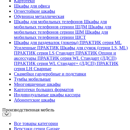
Картотеки
Шкафы для офиса
Огнестойкие шкафы
Обувница металлическая
Шкафы для мобильных телефонов
Шкафы для
мобильных телефонов сериии ШДМ
Шкафы для
мобильных телефонов сериии ШМ
Шкафы для
мобильных телефонов сериии ШСТ
Шкафы для раздевалок (локеры)
ПРАКТИК серия ML
Усиленные
ПРАКТИК Шкафы для сумок (серии LS, ML)
ПРАКТИК cерия LS Стандарт
ПРАКТИК Опции и
аксессуары
ПРАКТИК серия WL Стандарт (ЛДСП)
ПРАКТИК серия WL Стандарт+ (ЛДСП)
ПРАКТИК
серия LH Сварные
Скамейки гардеробные и подставки
Тумбы мобильные
Многоящичные шкафы
Картотеки больших форматов
Индивидуальные шкафы кассира
Абонентские шкафы
Производственная мебель
Все товары категории
Верстаки серии Garage