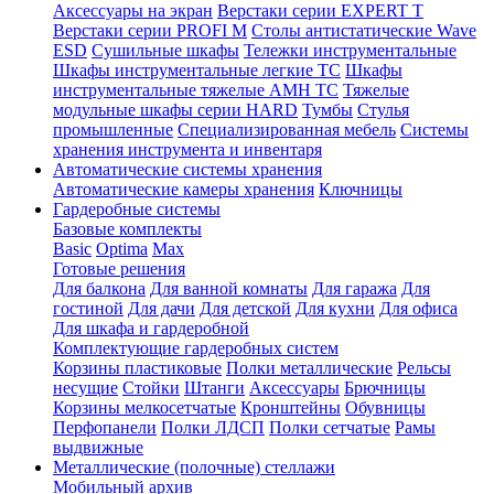
Аксессуары на экран
Верстаки серии EXPERT T
Верстаки серии PROFI M
Столы антистатические Wave
ESD
Cушильные шкафы
Тележки инструментальные
Шкафы инструментальные легкие ТС
Шкафы
инструментальные тяжелые AMH TC
Тяжелые
модульные шкафы серии HARD
Тумбы
Стулья
промышленные
Cпециализированная мебель
Системы
хранения инструмента и инвентаря
Автоматические системы хранения
Автоматические камеры хранения
Ключницы
Гардеробные системы
Базовые комплекты
Basic
Optima
Max
Готовые решения
Для балкона
Для ванной комнаты
Для гаража
Для
гостиной
Для дачи
Для детской
Для кухни
Для офиса
Для шкафа и гардеробной
Комплектующие гардеробных систем
Корзины пластиковые
Полки металлические
Рельсы
несущие
Стойки
Штанги
Аксессуары
Брючницы
Корзины мелкосетчатые
Кронштейны
Обувницы
Перфопанели
Полки ЛДСП
Полки сетчатые
Рамы
выдвижные
Металлические (полочные) стеллажи
Мобильный архив