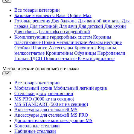
Все товары категории
Базовые комплекты
Basic
Optima
Max
Готовые решения
Для балкона
Для ванной комнаты
Для
гаража
Для гостиной
Для дачи
Для детской
Для кухни
Для офиса
Для шкафа и гардеробной
Комплектующие гардеробных систем
Корзины
пластиковые
Полки металлические
Рельсы несущие
Стойки
Штанги
Аксессуары
Брючницы
Корзины
мелкосетчатые
Кронштейны
Обувницы
Перфопанели
Полки ЛДСП
Полки сетчатые
Рамы выдвижные
Металлические (полочные) стеллажи
Все товары категории
Мобильный архив
Мобильный легкий архив
Стеллажи для хранения шин
MS PRO (3000 кг на секцию)
MS STANDART (500 кг на секцию)
Аксессуары для стеллажей MS
Аксессуары для стеллажей MS PRO
Дополнительные комплектующие MS
Консольные стеллажи
Набивные стеллажи