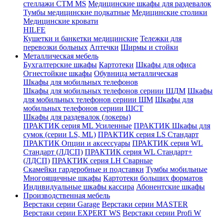
стеллажи CTM MS
Медицинские шкафы для раздевалок
Тумбы медицинские подкатные
Медицинские столики
Медицинские кровати
HILFE
Кушетки и банкетки медицинские
Тележки для
перевозки больных
Аптечки
Ширмы и стойки
Металлическая мебель
Бухгалтерские шкафы
Картотеки
Шкафы для офиса
Огнестойкие шкафы
Обувница металлическая
Шкафы для мобильных телефонов
Шкафы для мобильных телефонов сериии ШДМ
Шкафы
для мобильных телефонов сериии ШМ
Шкафы для
мобильных телефонов сериии ШСТ
Шкафы для раздевалок (локеры)
ПРАКТИК серия ML Усиленные
ПРАКТИК Шкафы для
сумок (серии LS, ML)
ПРАКТИК cерия LS Стандарт
ПРАКТИК Опции и аксессуары
ПРАКТИК серия WL
Стандарт (ЛДСП)
ПРАКТИК серия WL Стандарт+
(ЛДСП)
ПРАКТИК серия LH Сварные
Скамейки гардеробные и подставки
Тумбы мобильные
Многоящичные шкафы
Картотеки больших форматов
Индивидуальные шкафы кассира
Абонентские шкафы
Производственная мебель
Верстаки серии Garage
Верстаки серии MASTER
Верстаки серии EXPERT WS
Верстаки серии Profi W