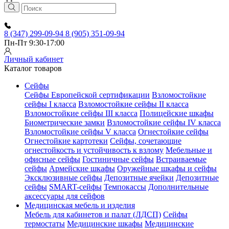
8 (347) 299-09-94
8 (905) 351-09-94
Пн-Пт 9:30-17:00
Личный кабинет
Каталог товаров
Сейфы
Сейфы Европейской сертификации
Взломостойкие
сейфы I класса
Взломостойкие сейфы II класса
Взломостойкие сейфы III класса
Полицейские шкафы
Биометрические замки
Взломостойкие сейфы IV класса
Взломостойкие сейфы V класса
Огнестойкие сейфы
Огнестойкие картотеки
Сейфы, сочетающие
огнестойкость и устойчивость к взлому
Мебельные и
офисные сейфы
Гостиничные сейфы
Встраиваемые
сейфы
Армейские шкафы
Оружейные шкафы и сейфы
Эксклюзивные сейфы
Депозитные ячейки
Депозитные
сейфы
SMART-сейфы
Темпокассы
Дополнительные
аксессуары для сейфов
Медицинская мебель и изделия
Мебель для кабинетов и палат (ЛДСП)
Сейфы
термостаты
Медицинские шкафы
Медицинские