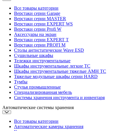
Все товары категории
Верстаки серии Garage
Верстаки серии MASTER
Верстаки серии EXPERT WS
Верстаки серии Profi W
Аксессуары на экран
Верстаки серии EXPERT T
Верстаки серии PROFI M
Столы антистатические Wave ESD
Cушильные шкафы
Тележки инструментальные
Шкафы инструментальные легкие ТС
Шкафы инструментальные тяжелые AMH TC
Тяжелые модульные шкафы серии HARD
Тумбы
Стулья промышленные
Cпециализированная мебель
Системы хранения инструмента и инвентаря
Автоматические системы хранения
Все товары категории
Автоматические камеры хранения