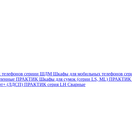
х телефонов сериии ШДМ
Шкафы для мобильных телефонов с
иленные
ПРАКТИК Шкафы для сумок (серии LS, ML)
ПРАКТИК c
рт+ (ЛДСП)
ПРАКТИК серия LH Сварные