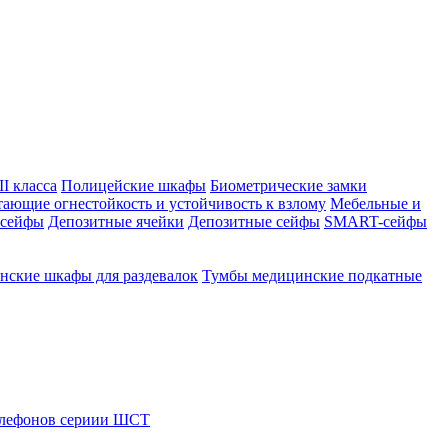
I класса
Полицейские шкафы
Биометрические замки
тающие огнестойкость и устойчивость к взлому
Мебельные и
 сейфы
Депозитные ячейки
Депозитные сейфы
SMART-сейфы
ские шкафы для раздевалок
Тумбы медицинские подкатные
елефонов сериии ШСТ