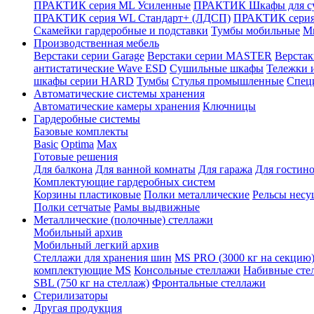
ПРАКТИК серия ML Усиленные
ПРАКТИК Шкафы для су
ПРАКТИК серия WL Стандарт+ (ЛДСП)
ПРАКТИК серия
Скамейки гардеробные и подставки
Тумбы мобильные
М
Производственная мебель
Верстаки серии Garage
Верстаки серии MASTER
Верста
антистатические Wave ESD
Cушильные шкафы
Тележки 
шкафы серии HARD
Тумбы
Стулья промышленные
Cпец
Автоматические системы хранения
Автоматические камеры хранения
Ключницы
Гардеробные системы
Базовые комплекты
Basic
Optima
Max
Готовые решения
Для балкона
Для ванной комнаты
Для гаража
Для гостин
Комплектующие гардеробных систем
Корзины пластиковые
Полки металлические
Рельсы несу
Полки сетчатые
Рамы выдвижные
Металлические (полочные) стеллажи
Мобильный архив
Мобильный легкий архив
Стеллажи для хранения шин
MS PRO (3000 кг на секцию
комплектующие MS
Консольные стеллажи
Набивные сте
SBL (750 кг на стеллаж)
Фронтальные стеллажи
Стерилизаторы
Другая продукция