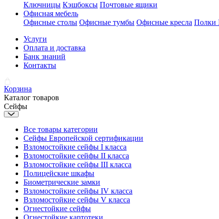
Ключницы
Кэшбоксы
Почтовые ящики
Офисная мебель
Офисные столы
Офисные тумбы
Офисные кресла
Полки
Услуги
Оплата и доставка
Банк знаний
Контакты
Корзина
Каталог товаров
Сейфы
Все товары категории
Сейфы Европейской сертификации
Взломостойкие сейфы I класса
Взломостойкие сейфы II класса
Взломостойкие сейфы III класса
Полицейские шкафы
Биометрические замки
Взломостойкие сейфы IV класса
Взломостойкие сейфы V класса
Огнестойкие сейфы
Огнестойкие картотеки