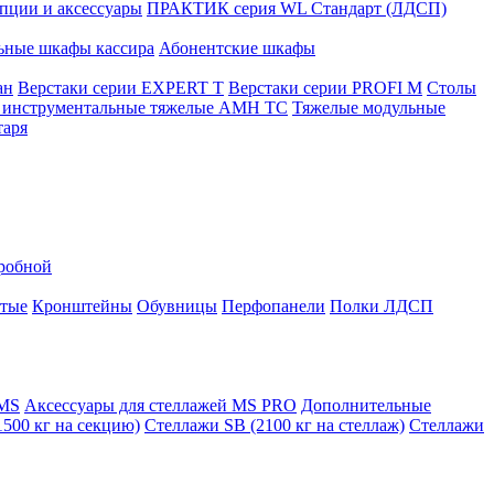
ции и аксессуары
ПРАКТИК серия WL Стандарт (ЛДСП)
ьные шкафы кассира
Абонентские шкафы
ан
Верстаки серии EXPERT T
Верстаки серии PROFI M
Столы
инструментальные тяжелые AMH TC
Тяжелые модульные
таря
еробной
атые
Кронштейны
Обувницы
Перфопанели
Полки ЛДСП
 MS
Аксессуары для стеллажей MS PRO
Дополнительные
500 кг на секцию)
Стеллажи SB (2100 кг на стеллаж)
Стеллажи