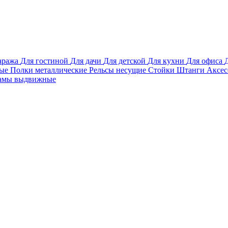
аража
Для гостиной
Для дачи
Для детской
Для кухни
Для офиса
вые
Полки металлические
Рельсы несущие
Стойки
Штанги
Аксе
амы выдвижные