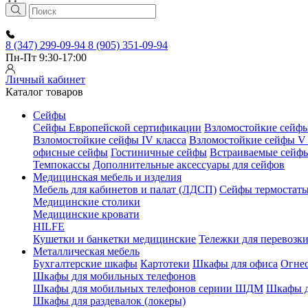
8 (347) 299-09-94
8 (905) 351-09-94
Пн-Пт 9:30-17:00
Личный кабинет
Каталог товаров
Сейфы
Сейфы Европейской сертификации
Взломостойкие сейфы 
Взломостойкие сейфы IV класса
Взломостойкие сейфы V 
офисные сейфы
Гостиничные сейфы
Встраиваемые сейф
Темпокассы
Дополнительные аксессуары для сейфов
Медицинская мебель и изделия
Мебель для кабинетов и палат (ЛДСП)
Сейфы термостат
Медицинские столики
Медицинские кровати
HILFE
Кушетки и банкетки медицинские
Тележки для перевозк
Металлическая мебель
Бухгалтерские шкафы
Картотеки
Шкафы для офиса
Огне
Шкафы для мобильных телефонов
Шкафы для мобильных телефонов сериии ШДМ
Шкафы д
Шкафы для раздевалок (локеры)