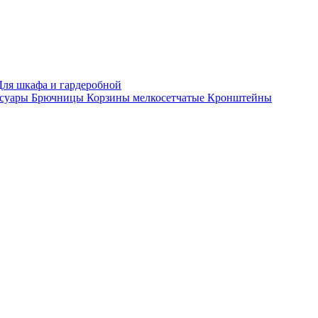
Для шкафа и гардеробной
ссуары
Брючницы
Корзины мелкосетчатые
Кронштейны