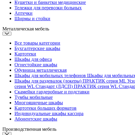
Кушетки и банкетки медицинские
Тележки для перевозки больных
Аптечки
Ширмы и стойки
Металлическая мебель
Все товары категории
Бухгалтерские шкафы
Картотеки
Шкафы для офиса
Огнестойкие шкафы
Обувница металлическая
Шкафы для мобильных телефонов
Шкафы для мобильны
Шкафы для раздевалок (локеры)
ПРАКТИК серия ML Ус
серия WL Стандарт (ЛДСП)
ПРАКТИК серия WL Станда
Скамейки гардеробные и подставки
Тумбы мобильные
Многоящичные шкафы
Картотеки больших форматов
Индивидуальные шкафы кассира
Абонентские шкафы
Производственная мебель