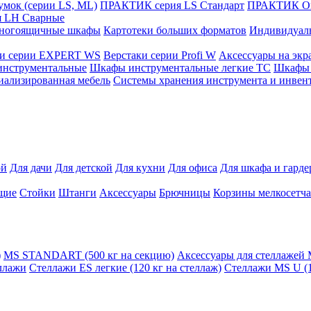
мок (серии LS, ML)
ПРАКТИК cерия LS Стандарт
ПРАКТИК Оп
 LH Сварные
ногоящичные шкафы
Картотеки больших форматов
Индивидуал
ки серии EXPERT WS
Верстаки серии Profi W
Аксессуары на экр
инструментальные
Шкафы инструментальные легкие ТС
Шкафы 
иализированная мебель
Системы хранения инструмента и инвен
ой
Для дачи
Для детской
Для кухни
Для офиса
Для шкафа и гард
щие
Стойки
Штанги
Аксессуары
Брючницы
Корзины мелкосетч
)
MS STANDART (500 кг на секцию)
Аксессуары для стеллажей
ллажи
Стеллажи ES легкие (120 кг на стеллаж)
Стеллажи MS U (1