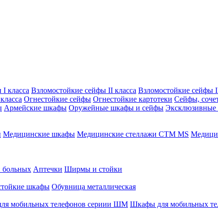
I класса
Взломостойкие сейфы II класса
Взломостойкие сейфы II
класса
Огнестойкие сейфы
Огнестойкие картотеки
Сейфы, соче
ы
Армейские шкафы
Оружейные шкафы и сейфы
Эксклюзивные
ы
Медицинские шкафы
Медицинские стеллажи CTM MS
Медицин
и больных
Аптечки
Ширмы и стойки
стойкие шкафы
Обувница металлическая
ля мобильных телефонов сериии ШМ
Шкафы для мобильных т