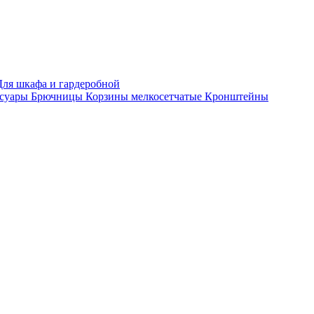
Для шкафа и гардеробной
ссуары
Брючницы
Корзины мелкосетчатые
Кронштейны