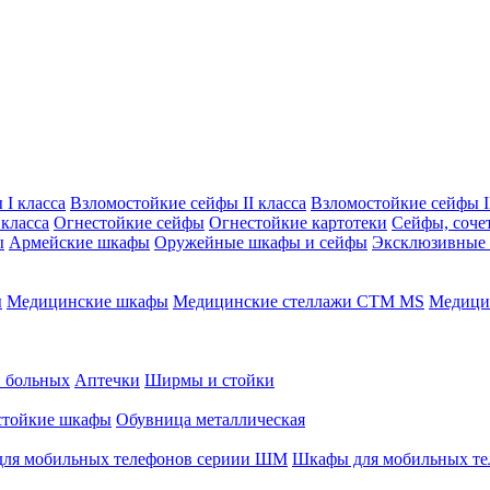
I класса
Взломостойкие сейфы II класса
Взломостойкие сейфы II
класса
Огнестойкие сейфы
Огнестойкие картотеки
Сейфы, соче
ы
Армейские шкафы
Оружейные шкафы и сейфы
Эксклюзивные
ы
Медицинские шкафы
Медицинские стеллажи CTM MS
Медицин
и больных
Аптечки
Ширмы и стойки
стойкие шкафы
Обувница металлическая
ля мобильных телефонов сериии ШМ
Шкафы для мобильных т