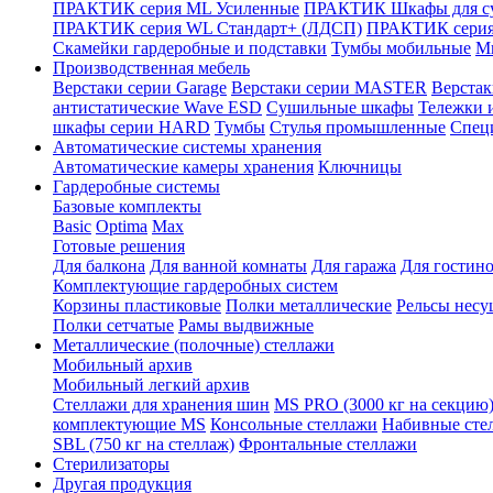
ПРАКТИК серия ML Усиленные
ПРАКТИК Шкафы для су
ПРАКТИК серия WL Стандарт+ (ЛДСП)
ПРАКТИК серия
Скамейки гардеробные и подставки
Тумбы мобильные
М
Производственная мебель
Верстаки серии Garage
Верстаки серии MASTER
Верста
антистатические Wave ESD
Cушильные шкафы
Тележки 
шкафы серии HARD
Тумбы
Стулья промышленные
Cпец
Автоматические системы хранения
Автоматические камеры хранения
Ключницы
Гардеробные системы
Базовые комплекты
Basic
Optima
Max
Готовые решения
Для балкона
Для ванной комнаты
Для гаража
Для гостин
Комплектующие гардеробных систем
Корзины пластиковые
Полки металлические
Рельсы несу
Полки сетчатые
Рамы выдвижные
Металлические (полочные) стеллажи
Мобильный архив
Мобильный легкий архив
Стеллажи для хранения шин
MS PRO (3000 кг на секцию
комплектующие MS
Консольные стеллажи
Набивные сте
SBL (750 кг на стеллаж)
Фронтальные стеллажи
Стерилизаторы
Другая продукция