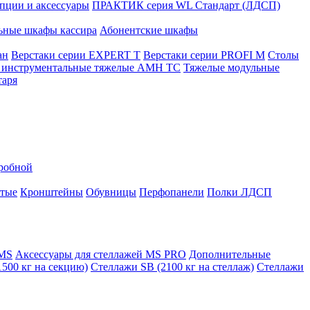
ции и аксессуары
ПРАКТИК серия WL Стандарт (ЛДСП)
ьные шкафы кассира
Абонентские шкафы
ан
Верстаки серии EXPERT T
Верстаки серии PROFI M
Столы
инструментальные тяжелые AMH TC
Тяжелые модульные
таря
еробной
атые
Кронштейны
Обувницы
Перфопанели
Полки ЛДСП
 MS
Аксессуары для стеллажей MS PRO
Дополнительные
500 кг на секцию)
Стеллажи SB (2100 кг на стеллаж)
Стеллажи