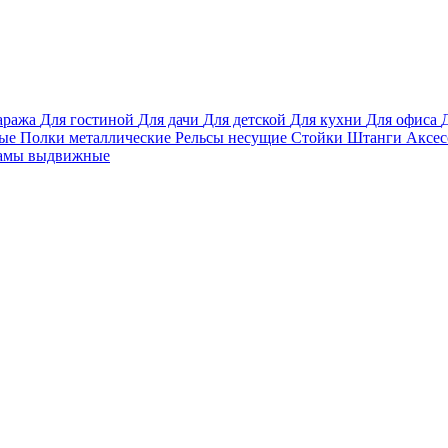
аража
Для гостиной
Для дачи
Для детской
Для кухни
Для офиса
вые
Полки металлические
Рельсы несущие
Стойки
Штанги
Аксе
амы выдвижные