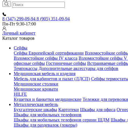
8 (347) 299-09-94
8 (905) 351-09-94
Пн-Пт 9:30-17:00
Личный кабинет
Каталог товаров
Сейфы
Сейфы Европейской сертификации
Взломостойкие сейфы 
Взломостойкие сейфы IV класса
Взломостойкие сейфы V 
офисные сейфы
Гостиничные сейфы
Встраиваемые сейф
Темпокассы
Дополнительные аксессуары для сейфов
Медицинская мебель и изделия
Мебель для кабинетов и палат (ЛДСП)
Сейфы термостат
Медицинские столики
Медицинские кровати
HILFE
Кушетки и банкетки медицинские
Тележки для перевозк
Металлическая мебель
Бухгалтерские шкафы
Картотеки
Шкафы для офиса
Огне
Шкафы для мобильных телефонов
Шкафы для мобильных телефонов сериии ШДМ
Шкафы д
Шкафы для раздевалок (локеры)