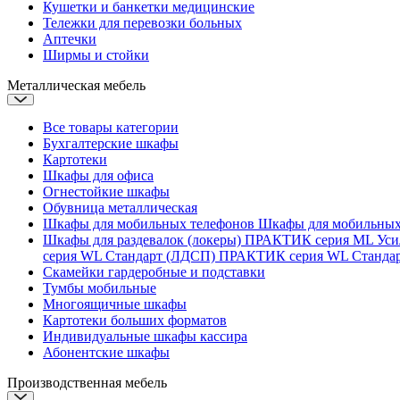
Кушетки и банкетки медицинские
Тележки для перевозки больных
Аптечки
Ширмы и стойки
Металлическая мебель
Все товары категории
Бухгалтерские шкафы
Картотеки
Шкафы для офиса
Огнестойкие шкафы
Обувница металлическая
Шкафы для мобильных телефонов
Шкафы для мобильны
Шкафы для раздевалок (локеры)
ПРАКТИК серия ML Ус
серия WL Стандарт (ЛДСП)
ПРАКТИК серия WL Станда
Скамейки гардеробные и подставки
Тумбы мобильные
Многоящичные шкафы
Картотеки больших форматов
Индивидуальные шкафы кассира
Абонентские шкафы
Производственная мебель