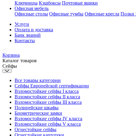
Ключницы
Кэшбоксы
Почтовые ящики
Офисная мебель
Офисные столы
Офисные тумбы
Офисные кресла
Полки
Услуги
Оплата и доставка
Банк знаний
Контакты
Корзина
Каталог товаров
Сейфы
Все товары категории
Сейфы Европейской сертификации
Взломостойкие сейфы I класса
Взломостойкие сейфы II класса
Взломостойкие сейфы III класса
Полицейские шкафы
Биометрические замки
Взломостойкие сейфы IV класса
Взломостойкие сейфы V класса
Огнестойкие сейфы
Огнестойкие картотеки