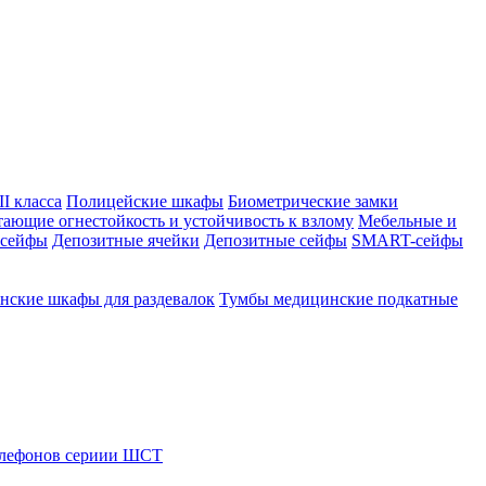
I класса
Полицейские шкафы
Биометрические замки
тающие огнестойкость и устойчивость к взлому
Мебельные и
 сейфы
Депозитные ячейки
Депозитные сейфы
SMART-сейфы
ские шкафы для раздевалок
Тумбы медицинские подкатные
елефонов сериии ШСТ