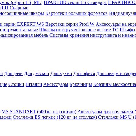
мок (серии LS, ML)
ПРАКТИК cерия LS Стандарт
ПРАКТИК Оп
 LH Сварные
ногоящичные шкафы
Картотеки больших форматов
Индивидуал
ки серии EXPERT WS
Верстаки серии Profi W
Аксессуары на экр
инструментальные
Шкафы инструментальные легкие ТС
Шкафы 
иализированная мебель
Системы хранения инструмента и инвен
ой
Для дачи
Для детской
Для кухни
Для офиса
Для шкафа и гард
щие
Стойки
Штанги
Аксессуары
Брючницы
Корзины мелкосетч
)
MS STANDART (500 кг на секцию)
Аксессуары для стеллажей
ллажи
Стеллажи ES легкие (120 кг на стеллаж)
Стеллажи MS U (1