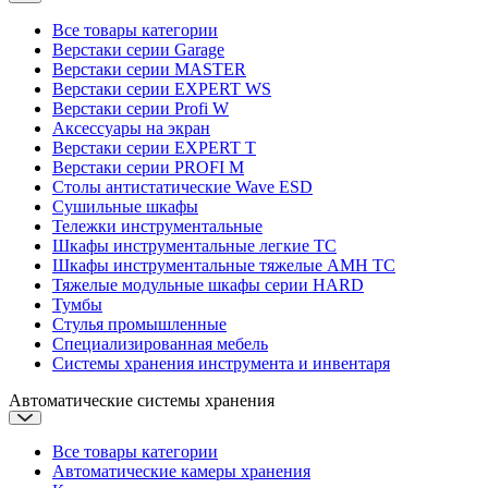
Все товары категории
Верстаки серии Garage
Верстаки серии MASTER
Верстаки серии EXPERT WS
Верстаки серии Profi W
Аксессуары на экран
Верстаки серии EXPERT T
Верстаки серии PROFI M
Столы антистатические Wave ESD
Cушильные шкафы
Тележки инструментальные
Шкафы инструментальные легкие ТС
Шкафы инструментальные тяжелые AMH TC
Тяжелые модульные шкафы серии HARD
Тумбы
Стулья промышленные
Cпециализированная мебель
Системы хранения инструмента и инвентаря
Автоматические системы хранения
Все товары категории
Автоматические камеры хранения