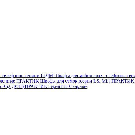
х телефонов сериии ШДМ
Шкафы для мобильных телефонов с
иленные
ПРАКТИК Шкафы для сумок (серии LS, ML)
ПРАКТИК c
рт+ (ЛДСП)
ПРАКТИК серия LH Сварные