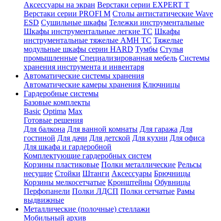
Аксессуары на экран
Верстаки серии EXPERT T
Верстаки серии PROFI M
Столы антистатические Wave
ESD
Cушильные шкафы
Тележки инструментальные
Шкафы инструментальные легкие ТС
Шкафы
инструментальные тяжелые AMH TC
Тяжелые
модульные шкафы серии HARD
Тумбы
Стулья
промышленные
Cпециализированная мебель
Системы
хранения инструмента и инвентаря
Автоматические системы хранения
Автоматические камеры хранения
Ключницы
Гардеробные системы
Базовые комплекты
Basic
Optima
Max
Готовые решения
Для балкона
Для ванной комнаты
Для гаража
Для
гостиной
Для дачи
Для детской
Для кухни
Для офиса
Для шкафа и гардеробной
Комплектующие гардеробных систем
Корзины пластиковые
Полки металлические
Рельсы
несущие
Стойки
Штанги
Аксессуары
Брючницы
Корзины мелкосетчатые
Кронштейны
Обувницы
Перфопанели
Полки ЛДСП
Полки сетчатые
Рамы
выдвижные
Металлические (полочные) стеллажи
Мобильный архив