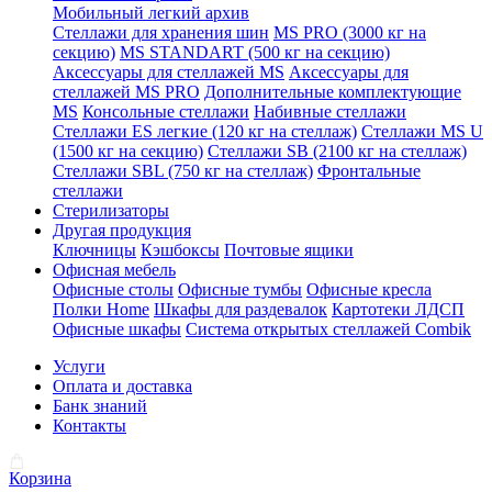
Мобильный легкий архив
Стеллажи для хранения шин
MS PRO (3000 кг на
секцию)
MS STANDART (500 кг на секцию)
Аксессуары для стеллажей MS
Аксессуары для
стеллажей MS PRO
Дополнительные комплектующие
MS
Консольные стеллажи
Набивные стеллажи
Стеллажи ES легкие (120 кг на стеллаж)
Стеллажи MS U
(1500 кг на секцию)
Стеллажи SB (2100 кг на стеллаж)
Стеллажи SBL (750 кг на стеллаж)
Фронтальные
стеллажи
Стерилизаторы
Другая продукция
Ключницы
Кэшбоксы
Почтовые ящики
Офисная мебель
Офисные столы
Офисные тумбы
Офисные кресла
Полки Home
Шкафы для раздевалок
Картотеки ЛДСП
Офисные шкафы
Система открытых стеллажей Combik
Услуги
Оплата и доставка
Банк знаний
Контакты
Корзина