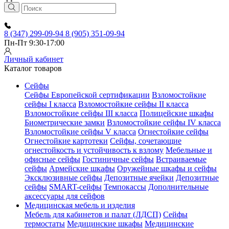
8 (347) 299-09-94
8 (905) 351-09-94
Пн-Пт 9:30-17:00
Личный кабинет
Каталог товаров
Сейфы
Сейфы Европейской сертификации
Взломостойкие
сейфы I класса
Взломостойкие сейфы II класса
Взломостойкие сейфы III класса
Полицейские шкафы
Биометрические замки
Взломостойкие сейфы IV класса
Взломостойкие сейфы V класса
Огнестойкие сейфы
Огнестойкие картотеки
Сейфы, сочетающие
огнестойкость и устойчивость к взлому
Мебельные и
офисные сейфы
Гостиничные сейфы
Встраиваемые
сейфы
Армейские шкафы
Оружейные шкафы и сейфы
Эксклюзивные сейфы
Депозитные ячейки
Депозитные
сейфы
SMART-сейфы
Темпокассы
Дополнительные
аксессуары для сейфов
Медицинская мебель и изделия
Мебель для кабинетов и палат (ЛДСП)
Сейфы
термостаты
Медицинские шкафы
Медицинские