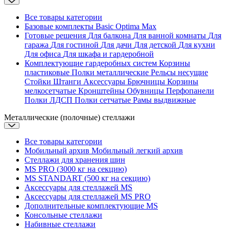
Все товары категории
Базовые комплекты
Basic
Optima
Max
Готовые решения
Для балкона
Для ванной комнаты
Для
гаража
Для гостиной
Для дачи
Для детской
Для кухни
Для офиса
Для шкафа и гардеробной
Комплектующие гардеробных систем
Корзины
пластиковые
Полки металлические
Рельсы несущие
Стойки
Штанги
Аксессуары
Брючницы
Корзины
мелкосетчатые
Кронштейны
Обувницы
Перфопанели
Полки ЛДСП
Полки сетчатые
Рамы выдвижные
Металлические (полочные) стеллажи
Все товары категории
Мобильный архив
Мобильный легкий архив
Стеллажи для хранения шин
MS PRO (3000 кг на секцию)
MS STANDART (500 кг на секцию)
Аксессуары для стеллажей MS
Аксессуары для стеллажей MS PRO
Дополнительные комплектующие MS
Консольные стеллажи
Набивные стеллажи