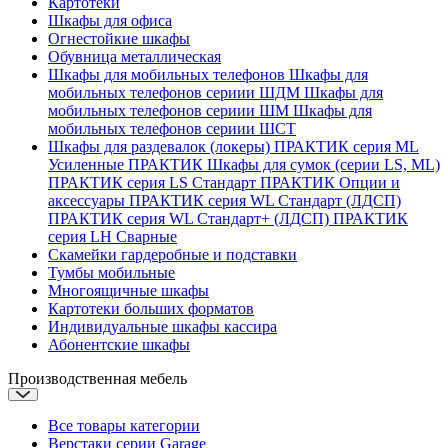
Картотеки
Шкафы для офиса
Огнестойкие шкафы
Обувница металлическая
Шкафы для мобильных телефонов
Шкафы для
мобильных телефонов сериии ШДМ
Шкафы для
мобильных телефонов сериии ШМ
Шкафы для
мобильных телефонов сериии ШСТ
Шкафы для раздевалок (локеры)
ПРАКТИК серия ML
Усиленные
ПРАКТИК Шкафы для сумок (серии LS, ML)
ПРАКТИК cерия LS Стандарт
ПРАКТИК Опции и
аксессуары
ПРАКТИК серия WL Стандарт (ЛДСП)
ПРАКТИК серия WL Стандарт+ (ЛДСП)
ПРАКТИК
серия LH Сварные
Скамейки гардеробные и подставки
Тумбы мобильные
Многоящичные шкафы
Картотеки больших форматов
Индивидуальные шкафы кассира
Абонентские шкафы
Производственная мебель
Все товары категории
Верстаки серии Garage