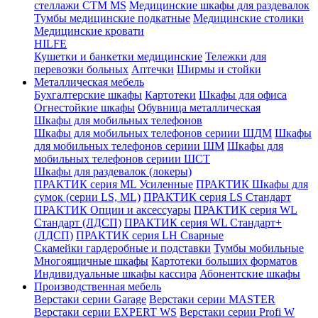
стеллажи CTM MS
Медицинские шкафы для раздевалок
Тумбы медицинские подкатные
Медицинские столики
Медицинские кровати
HILFE
Кушетки и банкетки медицинские
Тележки для
перевозки больных
Аптечки
Ширмы и стойки
Металлическая мебель
Бухгалтерские шкафы
Картотеки
Шкафы для офиса
Огнестойкие шкафы
Обувница металлическая
Шкафы для мобильных телефонов
Шкафы для мобильных телефонов сериии ШДМ
Шкафы
для мобильных телефонов сериии ШМ
Шкафы для
мобильных телефонов сериии ШСТ
Шкафы для раздевалок (локеры)
ПРАКТИК серия ML Усиленные
ПРАКТИК Шкафы для
сумок (серии LS, ML)
ПРАКТИК cерия LS Стандарт
ПРАКТИК Опции и аксессуары
ПРАКТИК серия WL
Стандарт (ЛДСП)
ПРАКТИК серия WL Стандарт+
(ЛДСП)
ПРАКТИК серия LH Сварные
Скамейки гардеробные и подставки
Тумбы мобильные
Многоящичные шкафы
Картотеки больших форматов
Индивидуальные шкафы кассира
Абонентские шкафы
Производственная мебель
Верстаки серии Garage
Верстаки серии MASTER
Верстаки серии EXPERT WS
Верстаки серии Profi W